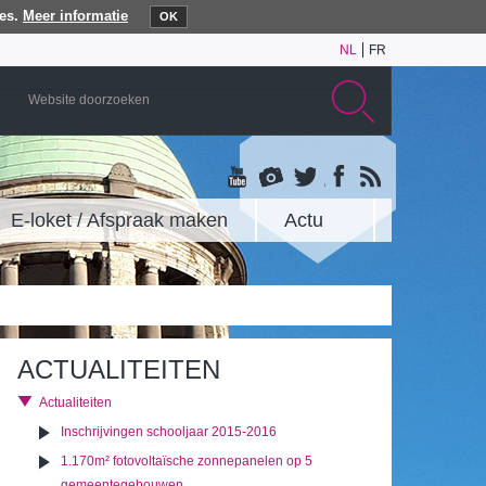
es.
Meer informatie
OK
NL
FR
E-loket / Afspraak maken
Actu
ACTUALITEITEN
Actualiteiten
Inschrijvingen schooljaar 2015-2016
1.170m² fotovoltaïsche zonnepanelen op 5
gemeentegebouwen