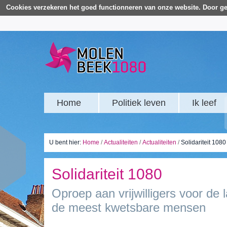
Cookies verzekeren het goed functionneren van onze website. Door ge
Home
Politiek leven
Ik leef
U bent hier:
Home
/
Actualiteiten
/
Actualiteiten
/
Solidariteit 1080
Solidariteit 1080
Oproep aan vrijwilligers voor de
de meest kwetsbare mensen