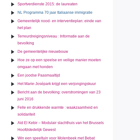
Sportverdienste 2015: de laureaten
NL Programma 70 jaar Italiaanse immigratie
Gemeentelijk nood- en interventieplan: einde van
het plan
Terreurdreigingsniveau : Informatie aan de
bevolking
De gemeentelijke nieuwbouw
Hoe ze op een speelse en veilige manier moeten
omgaan met honden
Een joodse Paasmaaltijd
Het Marie-Josépark krijgt een verjongingskuur
Bericht aan de bevolking: overstromingen van 23
juni 2016
Felle en drukkende warmte : waakzaamheid en
solidariteit
Aïd El Kebir – Modulair slachthuis van het Brussels
Hoofdstedelijk Gewest
Win een speeltuin voor Molenbeek met Bebat