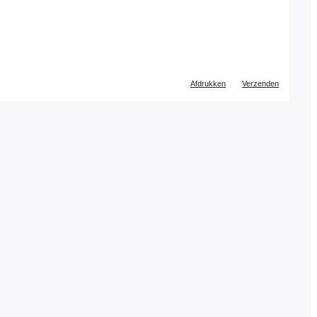
Document
Afdrukken
Verzenden
acties