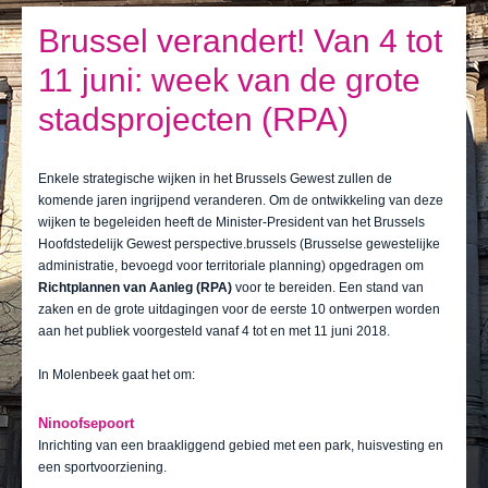
Ik leef
Brussel verandert! Van 4 tot
Ik bezoek
11 juni: week van de grote
Publicaties
stadsprojecten (RPA)
Actualiteiten
Enkele strategische wijken in het Brussels Gewest zullen de
E-loket / Afspraak maken
komende jaren ingrijpend veranderen. Om de ontwikkeling van deze
wijken te begeleiden heeft de Minister-President van het Brussels
Actu
Hoofdstedelijk Gewest perspective.brussels (Brusselse gewestelijke
administratie, bevoegd voor territoriale planning) opgedragen om
Richtplannen van Aanleg (RPA)
voor te bereiden. Een stand van
zaken en de grote uitdagingen voor de eerste 10 ontwerpen worden
aan het publiek voorgesteld vanaf 4 tot en met 11 juni 2018.
In Molenbeek gaat het om:
Ninoofsepoort
Inrichting van een braakliggend gebied met een park, huisvesting en
een sportvoorziening.