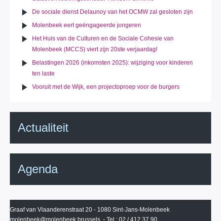
De sociale dienst Delaunoy van het OCMW zal gesloten zijn
Molenbeek eert geëngageerde jongeren
Het Huis van de Culturen en de Sociale Cohesie van
Molenbeek (MCCS) viert zijn 20ste verjaardag!
Belastingen 2026 (inkomsten 2025): wijziging voor kinderen
ten laste
Vooruit met de Wijk, een projectoproep voor de burgers
Actualiteit
Agenda
Graaf van Vlaanderenstraat 20 - 1080 Sint-Jans-Molenbeek
molenbeek@molenbeek.brussels
- Tel.: 02 / 412 37 90