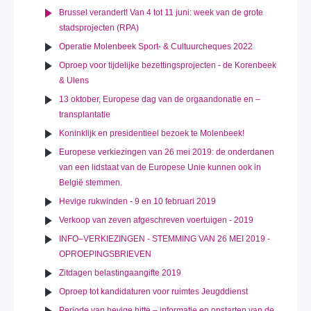
Brussel verandert! Van 4 tot 11 juni: week van de grote
stadsprojecten (RPA)
Operatie Molenbeek Sport- & Cultuurcheques 2022
Oproep voor tijdelijke bezettingsprojecten - de Korenbeek
& Ulens
13 oktober, Europese dag van de orgaandonatie en –
transplantatie
Koninklijk en presidentieel bezoek te Molenbeek!
Europese verkiezingen van 26 mei 2019: de onderdanen
van een lidstaat van de Europese Unie kunnen ook in
België stemmen.
Hevige rukwinden - 9 en 10 februari 2019
Verkoop van zeven afgeschreven voertuigen - 2019
INFO–VERKIEZINGEN - STEMMING VAN 26 MEI 2019 -
OPROEPINGSBRIEVEN
Zitdagen belastingaangifte 2019
Oproep tot kandidaturen voor ruimtes Jeugddienst
Periode van hevige hitte – informatie en opstarten van de