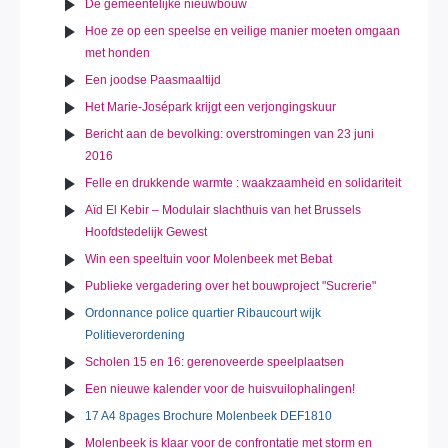
De gemeentelijke nieuwbouw
Hoe ze op een speelse en veilige manier moeten omgaan
met honden
Een joodse Paasmaaltijd
Het Marie-Josépark krijgt een verjongingskuur
Bericht aan de bevolking: overstromingen van 23 juni
2016
Felle en drukkende warmte : waakzaamheid en solidariteit
Aïd El Kebir – Modulair slachthuis van het Brussels
Hoofdstedelijk Gewest
Win een speeltuin voor Molenbeek met Bebat
Publieke vergadering over het bouwproject "Sucrerie"
Ordonnance police quartier Ribaucourt wijk
Politieverordening
Scholen 15 en 16: gerenoveerde speelplaatsen
Een nieuwe kalender voor de huisvuilophalingen!
17 A4 8pages Brochure Molenbeek DEF1810
Molenbeek is klaar voor de confrontatie met storm en