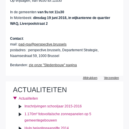
Op vrijdagen, van 9u30 tot 11u30
In de gemeenten
van 9u tot 11u30
In Molenbeek:
dinsdag 19 juni 2018, in wijkantenne de quartier
WAQ, Liverpoolstraat 2
Contact
:
mail:
pad-rpa@perspective.brussels
postadres : perspective.brussels, Departement Strategie,
Naamsestraat 59, 1000 Brussel
Bestanden:
zie onze "Stedenbouw" pagina
Document
Afdrukken
Verzenden
acties
ACTUALITEITEN
Actualiteiten
Inschrijvingen schooljaar 2015-2016
1.170m² fotovoltaïsche zonnepanelen op 5
gemeentegebouwen
Hulp belastingaangifte 2014