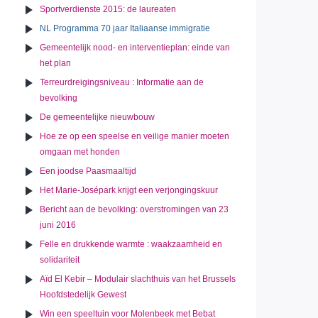
Sportverdienste 2015: de laureaten
NL Programma 70 jaar Italiaanse immigratie
Gemeentelijk nood- en interventieplan: einde van
het plan
Terreurdreigingsniveau : Informatie aan de
bevolking
De gemeentelijke nieuwbouw
Hoe ze op een speelse en veilige manier moeten
omgaan met honden
Een joodse Paasmaaltijd
Het Marie-Josépark krijgt een verjongingskuur
Bericht aan de bevolking: overstromingen van 23
juni 2016
Felle en drukkende warmte : waakzaamheid en
solidariteit
Aïd El Kebir – Modulair slachthuis van het Brussels
Hoofdstedelijk Gewest
Win een speeltuin voor Molenbeek met Bebat