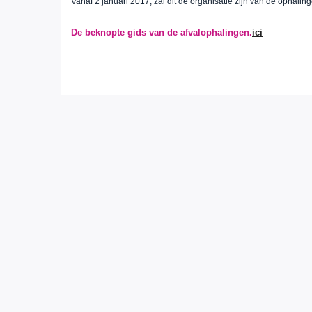
Vanaf 2 januari 2017, zal dit de organisatie zijn van de ophali
De beknopte gids van de afvalophalingen.
ici