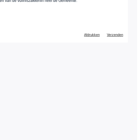
ngen van de vuilniszakkenin heel de Gemeente:
Document
Afdrukken
Verzenden
acties