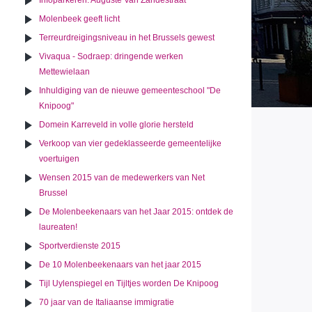
Infoparkeren: Auguste Van Zandestraat
Molenbeek geeft licht
Terreurdreigingsniveau in het Brussels gewest
Vivaqua - Sodraep: dringende werken
Mettewielaan
Inhuldiging van de nieuwe gemeenteschool "De
Knipoog"
Domein Karreveld in volle glorie hersteld
Verkoop van vier gedeklasseerde gemeentelijke
voertuigen
Wensen 2015 van de medewerkers van Net
Brussel
De Molenbeekenaars van het Jaar 2015: ontdek de
laureaten!
Sportverdienste 2015
De 10 Molenbeekenaars van het jaar 2015
Tijl Uylenspiegel en Tijltjes worden De Knipoog
70 jaar van de Italiaanse immigratie