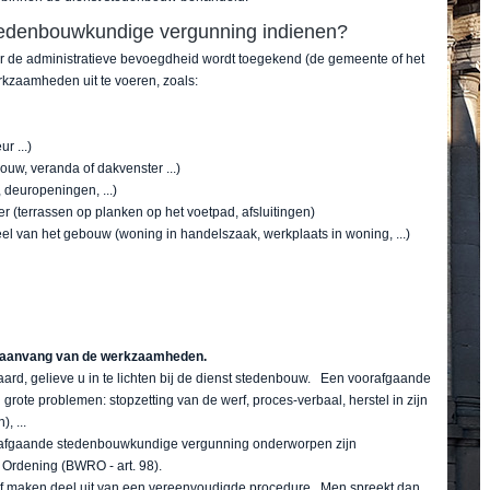
edenbouwkundige vergunning indienen?
 de administratieve bevoegdheid wordt toegekend (de gemeente of het
kzaamheden uit te voeren, zoals:
r ...)
w, veranda of dakvenster ...)
 deuropeningen, ...)
er (terrassen op planken op het voetpad, afsluitingen)
l van het gebouw (woning in handelszaak, werkplaats in woning, ...)
e aanvang van de werkzaamheden.
d, gelieve u in te lichten bij de dienst stedenbouw. Een voorafgaande
grote problemen: stopzetting van de werf, proces-verbaal, herstel in zijn
, ...
fgaande stedenbouwkundige vergunning onderworpen zijn
e Ordening (BWRO - art. 98).
 maken deel uit van een vereenvoudigde procedure. Men spreekt dan