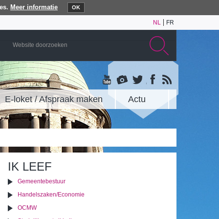
es.
Meer informatie
OK
NL
FR
E-loket / Afspraak maken
Actu
IK LEEF
Gemeentebestuur
Handelszaken/Economie
OCMW