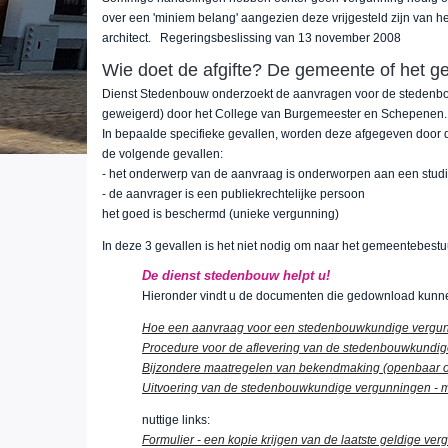
over een 'miniem belang' aangezien deze vrijgesteld zijn van 
architect. Regeringsbeslissing van 13 november 2008
Wie doet de afgifte? De gemeente of het g
Dienst Stedenbouw onderzoekt de aanvragen voor de stedenbou
geweigerd) door het College van Burgemeester en Schepenen
In bepaalde specifieke gevallen, worden deze afgegeven door d
de volgende gevallen:
- het onderwerp van de aanvraag is onderworpen aan een studi
- de aanvrager is een publiekrechtelijke persoon
het goed is beschermd (unieke vergunning)
In deze 3 gevallen is het niet nodig om naar het gemeentebestu
De dienst stedenbouw helpt u!
Hieronder vindt u de documenten die gedownload kunnen
Hoe een aanvraag voor een stedenbouwkundige vergunn
Procedure voor de aflevering van de stedenbouwkundige
Bijzondere maatregelen van bekendmaking (openbaar on
Uitvoering van de stedenbouwkundige vergunningen - m
nuttige links:
Formulier - een kopie krijgen van de laatste geldige ver