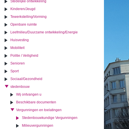
Stedelijke ontwikkeling
Kinderen/Jeugd
Tewerkstelling/Vorming
Openbare ruimte
Leefmilieu/Duurzame ontwikkeling/Energie
Huisvesting
Mobiliteit
Politie / Veiligheid
Senioren
Sport
Sociaal/Gezondheid
stedenbouw
Wij ontvangen u
Beschikbare documenten
Vergunningen en toelatingen
Stedenbouwkundige Vergunningen
Milieuvergunningen