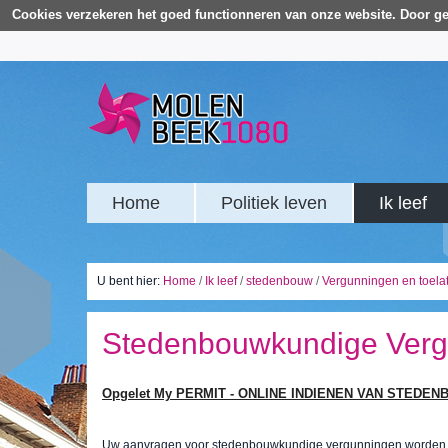
Cookies verzekeren het goed functionneren van onze website. Door ge
Home
Politiek leven
Ik leef
U bent hier:
Home
/
Ik leef
/
stedenbouw
/
Vergunningen en toela
Stedenbouwkundige Ver
Opgelet My PERMIT - ONLINE INDIENEN VAN STED
Uw aanvragen voor stedenbouwkundige vergunningen worden 