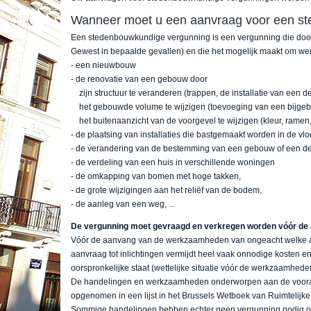
Wanneer moet u een aanvraag voor een st
Een stedenbouwkundige vergunning is een vergunning die door
Gewest in bepaalde gevallen) en die het mogelijk maakt om wer
- een nieuwbouw
- de renovatie van een gebouw door
zijn structuur te veranderen (trappen, de installatie van een deu
het gebouwde volume te wijzigen (toevoeging van een bijgebou
het buitenaanzicht van de voorgevel te wijzigen (kleur, ramen,
- de plaatsing van installaties die bastgemaakt worden in de vlo
- de verandering van de bestemming van een gebouw of een dee
- de verdeling van een huis in verschillende woningen
- de omkapping van bomen met hoge takken,
- de grote wijzigingen aan het reliëf van de bodem,
- de aanleg van een weg, ...
De vergunning moet gevraagd en verkregen worden vóór d
Vóór de aanvang van de werkzaamheden van ongeacht welke aar
aanvraag tot inlichtingen vermijdt heel vaak onnodige kosten en 
oorspronkelijke staat (wettelijke situatie vóór de werkzaamheden)
De handelingen en werkzaamheden onderworpen aan de voora
opgenomen in een lijst in het Brussels Wetboek van Ruimtelijk
Sommige handelingen hebben echter geen vergunning nodig of