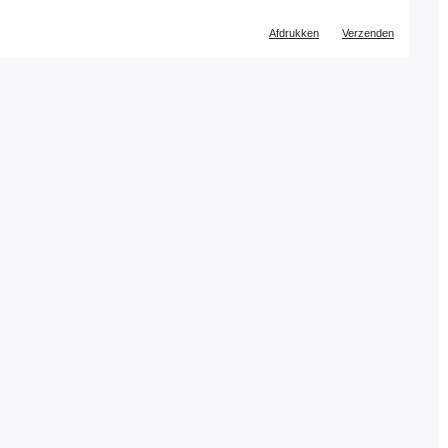
Document
Afdrukken
Verzenden
acties