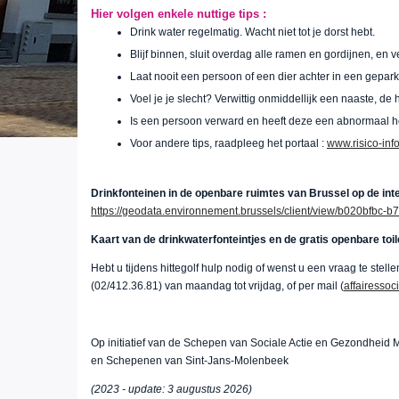
Hier volgen enkele nuttige tips :
Drink water regelmatig. Wacht niet tot je dorst hebt.
Blijf binnen, sluit overdag alle ramen en gordijnen, en ve
Laat nooit een persoon of een dier achter in een gepa
Voel je je slecht? Verwittig onmiddellijk een naaste, de 
Is een persoon verward en heeft deze een abnormaal h
Voor andere tips, raadpleeg het portaal :
www.risico-inf
Drinkfonteinen in de openbare ruimtes van Brussel op de int
https://geodata.environnement.brussels/client/view/b020bfbc-
Kaart van de drinkwaterfonteintjes en de gratis openbare toil
Hebt u tijdens hittegolf hulp nodig of wenst u een vraag te stel
(02/412.36.81) van maandag tot vrijdag, of per mail (
affairesso
Op initiatief van de Schepen van Sociale Actie en Gezondhei
en Schepenen van Sint-Jans-Molenbeek
(2023 - update: 3 augustus 2026)