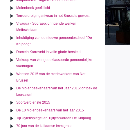
Infoparkeren: Auguste Van Zandestraat
Molenbeek geeft licht
Terreurdreigingsniveau in het Brussels gewest
Vivaqua - Sodraep: dringende werken
Mettewielaan
Inhuldiging van de nieuwe gemeenteschool "De
Knipoog"
Domein Karreveld in volle glorie hersteld
Verkoop van vier gedeklasseerde gemeentelijke
voertuigen
Wensen 2015 van de medewerkers van Net
Brussel
De Molenbeekenaars van het Jaar 2015: ontdek de
laureaten!
Sportverdienste 2015
De 10 Molenbeekenaars van het jaar 2015
Tijl Uylenspiegel en Tijltjes worden De Knipoog
70 jaar van de Italiaanse immigratie