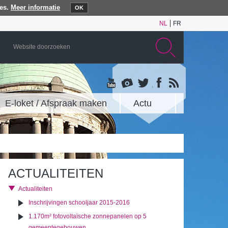
es.
Meer informatie
OK
NL
FR
E-loket / Afspraak maken
Actu
ACTUALITEITEN
Actualiteiten
Inschrijvingen schooljaar 2015-2016
1.170m² fotovoltaïsche zonnepanelen op 5
gemeentegebouwen