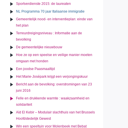
Sportverdienste 2015: de laureaten
NL Programma 70 jaar Italiaanse immigratie
Gemeentelijk nood- en interventieplan: einde van
het plan
Terreurdreigingsniveau : Informatie aan de
bevolking
De gemeentelijke nieuwbouw
Hoe ze op een speelse en veilige manier moeten
omgaan met honden
Een joodse Paasmaaltijd
Het Marie-Josépark krijgt een verjongingskuur
Bericht aan de bevolking: overstromingen van 23
juni 2016
Felle en drukkende warmte : waakzaamheid en
solidariteit
Aïd El Kebir – Modulair slachthuis van het Brussels
Hoofdstedelijk Gewest
Win een speeltuin voor Molenbeek met Bebat