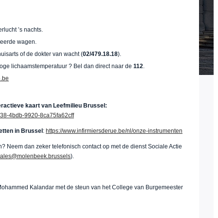
rlucht ’s nachts.
rkeerde wagen.
huisarts of de dokter van wacht (
02/479.18.18
).
oge lichaamstemperatuur ? Bel dan direct naar de
112
.
o.be
eractieve kaart van Leefmilieu Brussel:
b738-4bdb-9920-8ca75fa62cff
etten in Brussel
:
https://www.infirmiersderue.be/nl/onze-instrumenten
len? Neem dan zeker telefonisch contact op met de dienst Sociale Actie
ciales@molenbeek.brussels
).
d Mohammed Kalandar met de steun van het College van Burgemeester