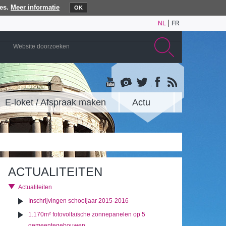
es.
Meer informatie
OK
NL
FR
E-loket / Afspraak maken
Actu
ACTUALITEITEN
Actualiteiten
Inschrijvingen schooljaar 2015-2016
1.170m² fotovoltaïsche zonnepanelen op 5
gemeentegebouwen