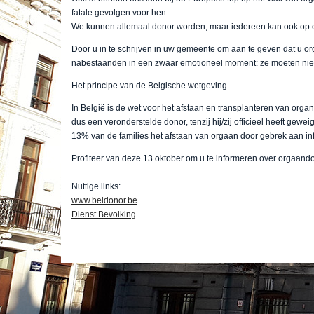
fatale gevolgen voor hen.
We kunnen allemaal donor worden, maar iedereen kan ook op 
Door u in te schrijven in uw gemeente om aan te geven dat u org
nabestaanden in een zwaar emotioneel moment: ze moeten niet 
Het principe van de Belgische wetgeving
In België is de wet voor het afstaan en transplanteren van orga
dus een veronderstelde donor, tenzij hij/zij officieel heeft gewe
13% van de families het afstaan van orgaan door gebrek aan inf
Profiteer van deze 13 oktober om u te informeren over orgaando
Nuttige links:
www.beldonor.be
Dienst Bevolking