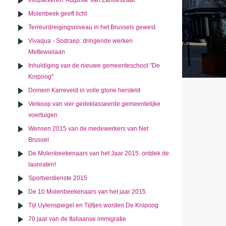
Infoparkeren: Auguste Van Zandestraat
Molenbeek geeft licht
Terreurdreigingsniveau in het Brussels gewest
Vivaqua - Sodraep: dringende werken
Mettewielaan
Inhuldiging van de nieuwe gemeenteschool "De
Knipoog"
Domein Karreveld in volle glorie hersteld
Verkoop van vier gedeklasseerde gemeentelijke
voertuigen
Wensen 2015 van de medewerkers van Net
Brussel
De Molenbeekenaars van het Jaar 2015: ontdek de
laureaten!
Sportverdienste 2015
De 10 Molenbeekenaars van het jaar 2015
Tijl Uylenspiegel en Tijltjes worden De Knipoog
70 jaar van de Italiaanse immigratie