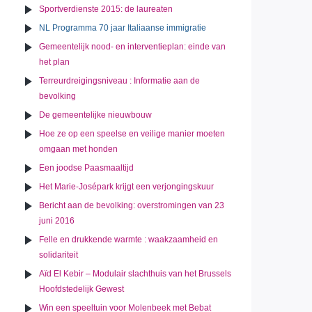
Sportverdienste 2015: de laureaten
NL Programma 70 jaar Italiaanse immigratie
Gemeentelijk nood- en interventieplan: einde van
het plan
Terreurdreigingsniveau : Informatie aan de
bevolking
De gemeentelijke nieuwbouw
Hoe ze op een speelse en veilige manier moeten
omgaan met honden
Een joodse Paasmaaltijd
Het Marie-Josépark krijgt een verjongingskuur
Bericht aan de bevolking: overstromingen van 23
juni 2016
Felle en drukkende warmte : waakzaamheid en
solidariteit
Aïd El Kebir – Modulair slachthuis van het Brussels
Hoofdstedelijk Gewest
Win een speeltuin voor Molenbeek met Bebat