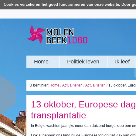
Cookies verzekeren het goed functionneren van onze website. Door ge
Home
Politiek leven
Ik leef
U bent hier:
Home
/
Actualiteiten
/
Actualiteiten
/
13 oktober, Euro
13 oktober, Europese dag
transplantatie
In België wachten jaarlijks meer dan duizend burgers op een o
Ook al behoort ons land bij de Europese top op het vlak van orga