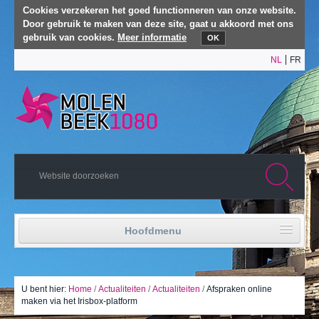
Cookies verzekeren het goed functionneren van onze website.
Door gebruik te maken van deze site, gaat u akkoord met ons
gebruik van cookies.
Meer informatie
OK
NL
FR
Hoofdmenu
Home
Politiek leven
U bent hier:
Home
/
Actualiteiten
/
Actualiteiten
/
Afspraken online
maken via het Irisbox-platform