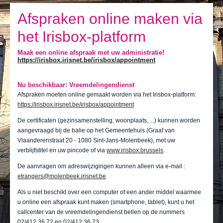
Ik leef
Afspraken online maken via
Ik bezoek
het Irisbox-platform
Publicaties
Maak een online afspraak met uw administratie!
https://irisbox.irisnet.be/irisbox/appointment
Actualiteiten
E-loket / Afspraak maken
Nu beschikbaar: Vreemdelingendienst
Afspraken moeten online gemaakt worden via het Irisbox-platform:
Actu
https://irisbox.irisnet.be/irisbox/appointment
De certificaten (gezinsamenstelling, woonplaats, ...) kunnen worden
aangevraagd bij de balie op het Gemeentehuis (Graaf van
Vlaanderenstraat 20 - 1080 Sint-Jans-Molenbeek), met uw
verblijfstitel en uw pincode of via
www.irisbox.brussels
.
De aanvragen om adreswijzigingen kunnen alleen via e-mail :
etrangers@molenbeek.irisnet.be
Als u niet beschikt over een computer of een ander middel waarmee
u online een afspraak kunt maken (smartphone, tablet), kunt u het
callcenter van de vreemdelingendienst bellen op de nummers
02/412.36.72 en 02/412.36.73.