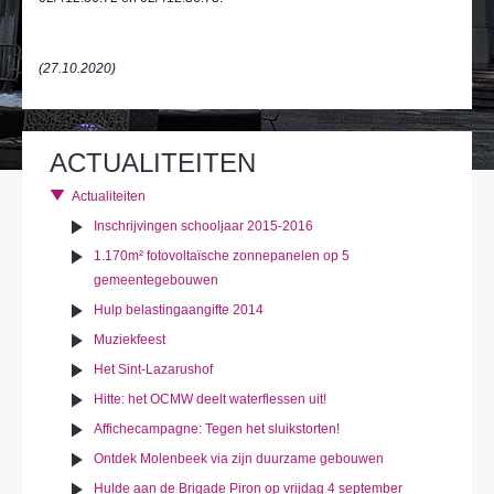
(27.10.2020)
Document
Afdrukken
Verzenden
acties
ACTUALITEITEN
Actualiteiten
Inschrijvingen schooljaar 2015-2016
1.170m² fotovoltaïsche zonnepanelen op 5
gemeentegebouwen
Hulp belastingaangifte 2014
Muziekfeest
Het Sint-Lazarushof
Hitte: het OCMW deelt waterflessen uit!
Affichecampagne: Tegen het sluikstorten!
Ontdek Molenbeek via zijn duurzame gebouwen
Hulde aan de Brigade Piron op vrijdag 4 september