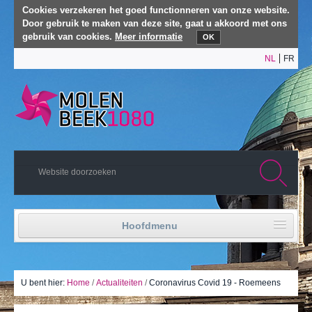
Cookies verzekeren het goed functionneren van onze website.
Door gebruik te maken van deze site, gaat u akkoord met ons
gebruik van cookies.
Meer informatie
OK
NL
FR
Hoofdmenu
Home
Politiek leven
U bent hier:
Home
/
Actualiteiten
/
Coronavirus Covid 19 - Roemeens