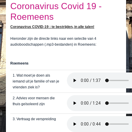
Ik leef
Coronavirus Covid 19 -
Ik bezoek
Roemeens
Publicaties
Coronavirus COVID-19 : te bestrijden, in alle talen!
Actualiteiten
Hieronder zijn de directe links naar een selectie van 4
audioboodschappen (.mp3-bestanden) in Roemeens:
E-loket / Afspraak maken
Actu
Roemeens
1. Wat moet je doen als
iemand uit je familie of van je
vrienden ziek is?
2. Advies voor mensen die
thuis geïsoleerd zijn
3. Vertraag de verspreiding