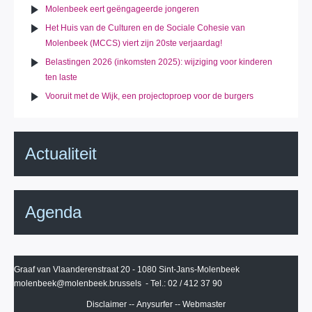
Molenbeek eert geëngageerde jongeren
Het Huis van de Culturen en de Sociale Cohesie van
Molenbeek (MCCS) viert zijn 20ste verjaardag!
Belastingen 2026 (inkomsten 2025): wijziging voor kinderen
ten laste
Vooruit met de Wijk, een projectoproep voor de burgers
Actualiteit
Agenda
Graaf van Vlaanderenstraat 20 - 1080 Sint-Jans-Molenbeek
molenbeek@molenbeek.brussels
- Tel.: 02 / 412 37 90
Disclaimer
--
Anysurfer
--
Webmaster