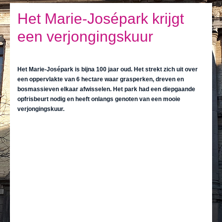
Ik leef
Het Marie-Josépark krijgt
Ik bezoek
een verjongingskuur
Publicaties
Actualiteiten
Het Marie-Josépark is bijna 100 jaar oud. Het strekt zich uit over
een oppervlakte van 6 hectare waar grasperken, dreven en
E-loket / Afspraak maken
bosmassieven elkaar afwisselen. Het park had een diepgaande
opfrisbeurt nodig en heeft onlangs genoten van een mooie
Actu
verjongingskuur.