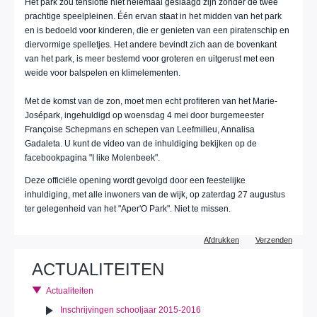
Het park zou tenslotte niet helemaal geslaagd zijn zonder de twee
prachtige speelpleinen. Één ervan staat in het midden van het park
en is bedoeld voor kinderen, die er genieten van een piratenschip en
diervormige spelletjes. Het andere bevindt zich aan de bovenkant
van het park, is meer bestemd voor groteren en uitgerust met een
weide voor balspelen en klimelementen.
Met de komst van de zon, moet men echt profiteren van het Marie-
Josépark, ingehuldigd op woensdag 4 mei door burgemeester
Françoise Schepmans en schepen van Leefmilieu, Annalisa
Gadaleta. U kunt de video van de inhuldiging bekijken op de
facebookpagina "I like Molenbeek".
Deze officiële opening wordt gevolgd door een feestelijke
inhuldiging, met alle inwoners van de wijk, op zaterdag 27 augustus
ter gelegenheid van het "Aper'O Park". Niet te missen.
Document
Afdrukken
Verzenden
acties
ACTUALITEITEN
Actualiteiten
Inschrijvingen schooljaar 2015-2016