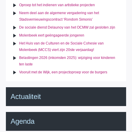
Oproep tot het indienen van artistieke projecten
Neem deel aan de algemene vergadering van het
Stadsvernieuwingscontract ‘Rondom Simonis’
De sociale dienst Delaunoy van het OCMW zal gesloten zijn
Molenbeek eert geëngageerde jongeren
Het Huis van de Culturen en de Sociale Cohesie van
Molenbeek (MCCS) viert zijn 20ste verjaardag!
Belastingen 2026 (inkomsten 2025): wijziging voor kinderen
ten laste
Vooruit met de Wijk, een projectoproep voor de burgers
Actualiteit
Agenda