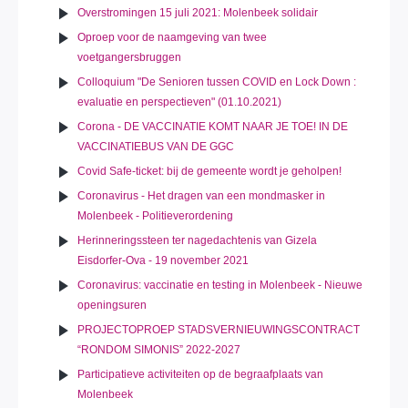
Overstromingen 15 juli 2021: Molenbeek solidair
Oproep voor de naamgeving van twee
voetgangersbruggen
Colloquium "De Senioren tussen COVID en Lock Down :
evaluatie en perspectieven" (01.10.2021)
Corona - DE VACCINATIE KOMT NAAR JE TOE! IN DE
VACCINATIEBUS VAN DE GGC
Covid Safe-ticket: bij de gemeente wordt je geholpen!
Coronavirus - Het dragen van een mondmasker in
Molenbeek - Politieverordening
Herinneringssteen ter nagedachtenis van Gizela
Eisdorfer-Ova - 19 november 2021
Coronavirus: vaccinatie en testing in Molenbeek - Nieuwe
openingsuren
PROJECTOPROEP STADSVERNIEUWINGSCONTRACT
“RONDOM SIMONIS” 2022-2027
Participatieve activiteiten op de begraafplaats van
Molenbeek