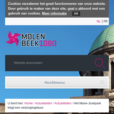
Cookies verzekeren het goed functionneren van onze website.
Door gebruik te maken van deze site, gaat u akkoord met ons
gebruik van cookies.
Meer informatie
OK
NL
FR
Hoofdmenu
Home
Politiek leven
U bent hier:
Home
/
Actualiteiten
/
Actualiteiten
/
Het Marie-Josépark
krijgt een verjongingskuur