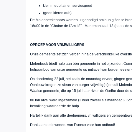
klein meubilair en serviesgoed
(geen kleren aub)
De Molenbeekenaars werden uitgenodigd om hun giften te bren
16u00 in de "Chaîne de l'Amitié" - Mariemontkaai 13 (naast de s
OPROEP VOOR VRIJWILLIGERS
Onze gemeente zet zich verder in na de verschrikkelijke overst
Molenbeek biedt hulp aan één gemeente in het bijzonder: Com
hulpaanbod van onze gemeente op initiatief van burgemeester
Op donderdag 22 juli, net zoals de maandag ervoor, gingen gem
Opnieuw kregen ze steun van burger-vrijwillig(st)ers uit Molen
Waalse gemeente, die op 15 juli haar rivier, de Ourthe door de
80 ton afval werd ingezameld (2 keer zoveel als maandag!). S
bevolking waardeerde de hulp.
Hartelijk dank aan alle deelnemers, vrijwilligers en gemeentew
Dank aan de inwoners van Esneux voor hun onthaal!