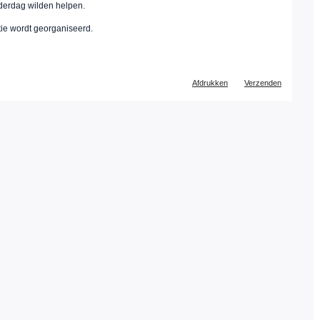
nderdag wilden helpen.
ctie wordt georganiseerd.
Document
Afdrukken
Verzenden
acties