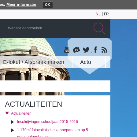
es.
Meer informatie
OK
NL
FR
E-loket / Afspraak maken
Actu
ACTUALITEITEN
Actualiteiten
Inschrijvingen schooljaar 2015-2016
1.170m² fotovoltaïsche zonnepanelen op 5
gemeentegebouwen