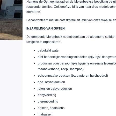
Namens de Gemeenteraad en de Molenbeekse bevolking betui
rouwende families. Ook geeft ze blijk van haar diep medeleven 
dierbaren.
Geconfronteerd met de catastrofale situatie van onze Waalse e
INZAMELING VAN GIFTEN
De gemeente Molenbeek neemt deel aan de algemene solidaritei
uw giften te organiseren:
gebotteld water
niet-bederfelijke voedingsmiddelen (bijv. rijst, deegware
producten voor persoonlijke hygiëne en eerste levensb
maandverband, zeep, shampoo)
schoonmaakproducten (bv. papieren huishoudrol)
bad- of vaatdoeken
luiers en babyproducten
babyvoeding
dierenvoeding
dekens, bedlakens
matrassen