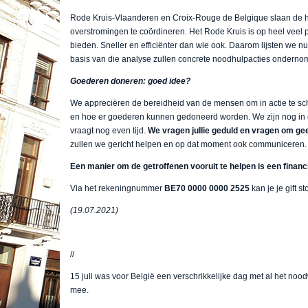
Rode Kruis-Vlaanderen en Croix-Rouge de Belgique slaan de h
overstromingen te coördineren. Het Rode Kruis is op heel veel
bieden. Sneller en efficiënter dan wie ook. Daarom lijsten we nu
basis van die analyse zullen concrete noodhulpacties ondern
Goederen doneren: goed idee?
We appreciëren de bereidheid van de mensen om in actie te schi
en hoe er goederen kunnen gedoneerd worden. We zijn nog in d
vraagt nog even tijd.
We vragen jullie geduld en vragen om ge
zullen we gericht helpen en op dat moment ook communiceren.
Een manier om de getroffenen vooruit te helpen is een financië
Via het rekeningnummer
BE70 0000 0000 2525
kan je je gift 
(19.07.2021)
//
15 juli was voor België een verschrikkelijke dag met al het noo
mee.