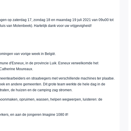
gen op zaterdag 17, zondag 18 en maandag 19 juli 2021 van 09u00 tot
luis van Molenbeek). Hartelijk dank voor uw vrijgevigheid!
romingen van vorige week in België.
mune d'Esneux, in de provincie Luik. Esneux verwelkomde het
 Catherine Moureaux.
eentearbeiders en straatvegers met verschillende machines ter plaatse.
beek en andere gemeenten. Dit grote team werkte de hele dag in de
 straten, de huizen en de camping zag stromen.
choonmaken, opruimen, wassen, helpen wegwerpen, luisteren: de
erkers, en aan de jongeren Imagine 1080 #!