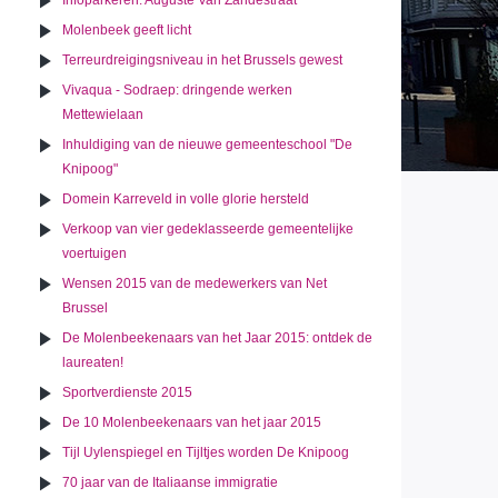
Infoparkeren: Auguste Van Zandestraat
Molenbeek geeft licht
Terreurdreigingsniveau in het Brussels gewest
Vivaqua - Sodraep: dringende werken
Mettewielaan
Inhuldiging van de nieuwe gemeenteschool "De
Knipoog"
Domein Karreveld in volle glorie hersteld
Verkoop van vier gedeklasseerde gemeentelijke
voertuigen
Wensen 2015 van de medewerkers van Net
Brussel
De Molenbeekenaars van het Jaar 2015: ontdek de
laureaten!
Sportverdienste 2015
De 10 Molenbeekenaars van het jaar 2015
Tijl Uylenspiegel en Tijltjes worden De Knipoog
70 jaar van de Italiaanse immigratie