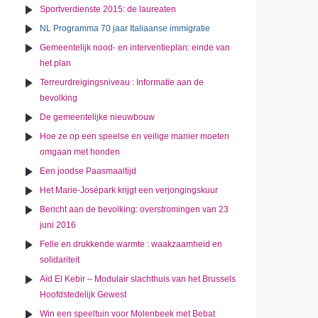
Sportverdienste 2015: de laureaten
NL Programma 70 jaar Italiaanse immigratie
Gemeentelijk nood- en interventieplan: einde van
het plan
Terreurdreigingsniveau : Informatie aan de
bevolking
De gemeentelijke nieuwbouw
Hoe ze op een speelse en veilige manier moeten
omgaan met honden
Een joodse Paasmaaltijd
Het Marie-Josépark krijgt een verjongingskuur
Bericht aan de bevolking: overstromingen van 23
juni 2016
Felle en drukkende warmte : waakzaamheid en
solidariteit
Aïd El Kebir – Modulair slachthuis van het Brussels
Hoofdstedelijk Gewest
Win een speeltuin voor Molenbeek met Bebat