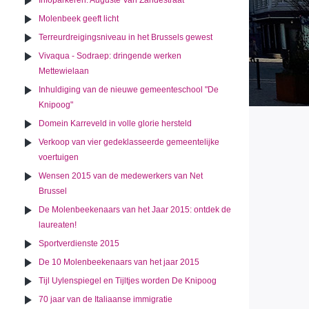
Infoparkeren: Auguste Van Zandestraat
Molenbeek geeft licht
Terreurdreigingsniveau in het Brussels gewest
Vivaqua - Sodraep: dringende werken
Mettewielaan
Inhuldiging van de nieuwe gemeenteschool "De
Knipoog"
Domein Karreveld in volle glorie hersteld
Verkoop van vier gedeklasseerde gemeentelijke
voertuigen
Wensen 2015 van de medewerkers van Net
Brussel
De Molenbeekenaars van het Jaar 2015: ontdek de
laureaten!
Sportverdienste 2015
De 10 Molenbeekenaars van het jaar 2015
Tijl Uylenspiegel en Tijltjes worden De Knipoog
70 jaar van de Italiaanse immigratie