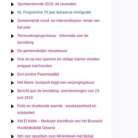
Sportverdienste 2015: de laureaten
NL Programma 70 jaar Italiaanse immigratie
Gemeentelijk nood- en interventieplan: einde van
het plan
Terreurdreigingsniveau : Informatie aan de
bevolking
De gemeentelijke nieuwbouw
Hoe ze op een speelse en veilige manier moeten
omgaan met honden
Een joodse Paasmaaltijd
Het Marie-Josépark krijgt een verjongingskuur
Bericht aan de bevolking: overstromingen van 23
juni 2016
Felle en drukkende warmte : waakzaamheid en
solidariteit
Aïd El Kebir – Modulair slachthuis van het Brussels
Hoofdstedelijk Gewest
Win een speeltuin voor Molenbeek met Bebat