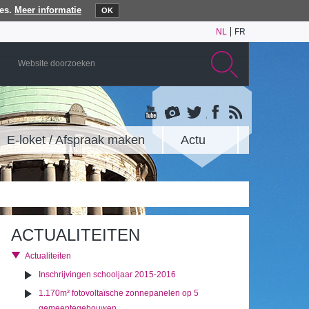
es.
Meer informatie
OK
NL
FR
E-loket / Afspraak maken
Actu
ACTUALITEITEN
Actualiteiten
Inschrijvingen schooljaar 2015-2016
1.170m² fotovoltaïsche zonnepanelen op 5
gemeentegebouwen