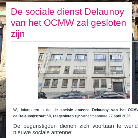
Ik leef
De sociale dienst Delaunoy
Ik bezoek
van het OCMW zal gesloten
Publicaties
zijn
Actualiteiten
E-loket / Afspraak maken
Actu
Wij informeren u dat de
sociale antenne Delaunoy van het OCMW
de Delaunoystraat 58, zal gesloten zijn
vanaf maandag 27 april 2026.
De begunstigden dienen zich voortaan te wend
nieuwe sociale antenne: