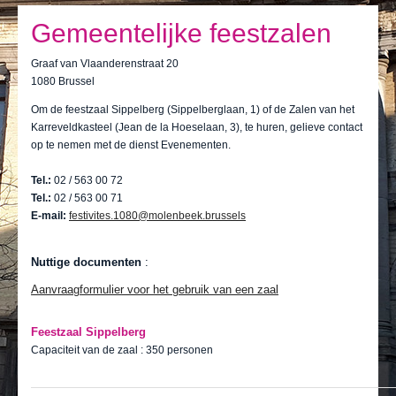
Ik leef
Gemeentelijke feestzalen
Ik bezoek
Graaf van Vlaanderenstraat 20
Publicaties
1080 Brussel
Om de feestzaal Sippelberg (Sippelberglaan, 1) of de Zalen van het
Actualiteiten
Karreveldkasteel (Jean de la Hoeselaan, 3), te huren, gelieve contact
op te nemen met de dienst Evenementen.
E-loket / Afspraak maken
Tel.:
02 / 563 00 72
Actu
Tel.:
02 / 563 00 71
E-mail:
festivites.1080@molenbeek.brussels
Nuttige documenten
:
Aanvraagformulier voor het gebruik van een zaal
Feestzaal Sippelberg
Capaciteit van de zaal : 350 personen