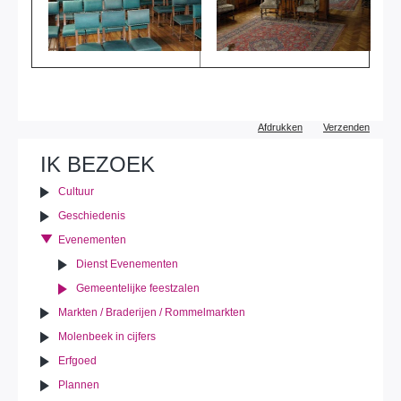
Document
Afdrukken
Verzenden
acties
IK BEZOEK
Cultuur
Geschiedenis
Evenementen
Dienst Evenementen
Gemeentelijke feestzalen
Markten / Braderijen / Rommelmarkten
Molenbeek in cijfers
Erfgoed
Plannen