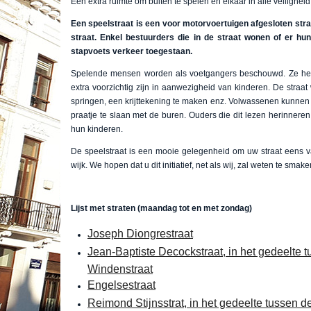
Een extra ruimte om buiten te spelen en elkaar in alle veilighei
Een speelstraat is een voor motorvoertuigen afgesloten stra
straat. Enkel bestuurders die in de straat wonen of er hu
stapvoets verkeer toegestaan.
Spelende mensen worden als voetgangers beschouwd. Ze hebb
extra voorzichtig zijn in aanwezigheid van kinderen. De straat
springen, een krijttekening te maken enz. Volwassenen kunnen
praatje te slaan met de buren. Ouders die dit lezen herinneren
hun kinderen.
De speelstraat is een mooie gelegenheid om uw straat eens va
wijk. We hopen dat u dit initiatief, net als wij, zal weten te smake
Lijst met straten (maandag tot en met zondag)
Joseph Diongrestraat
Jean-Baptiste Decockstraat, in het gedeelte 
Windenstraat
Engelsestraat
Reimond Stijnsstrat, in het gedeelte tussen 