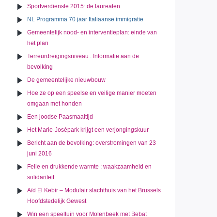
Sportverdienste 2015: de laureaten
NL Programma 70 jaar Italiaanse immigratie
Gemeentelijk nood- en interventieplan: einde van
het plan
Terreurdreigingsniveau : Informatie aan de
bevolking
De gemeentelijke nieuwbouw
Hoe ze op een speelse en veilige manier moeten
omgaan met honden
Een joodse Paasmaaltijd
Het Marie-Josépark krijgt een verjongingskuur
Bericht aan de bevolking: overstromingen van 23
juni 2016
Felle en drukkende warmte : waakzaamheid en
solidariteit
Aïd El Kebir – Modulair slachthuis van het Brussels
Hoofdstedelijk Gewest
Win een speeltuin voor Molenbeek met Bebat