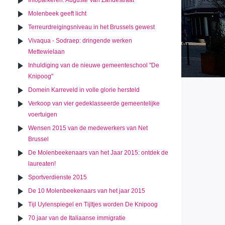
Infoparkeren: Auguste Van Zandestraat
Molenbeek geeft licht
Terreurdreigingsniveau in het Brussels gewest
Vivaqua - Sodraep: dringende werken
Mettewielaan
Inhuldiging van de nieuwe gemeenteschool "De
Knipoog"
Domein Karreveld in volle glorie hersteld
Verkoop van vier gedeklasseerde gemeentelijke
voertuigen
Wensen 2015 van de medewerkers van Net
Brussel
De Molenbeekenaars van het Jaar 2015: ontdek de
laureaten!
Sportverdienste 2015
De 10 Molenbeekenaars van het jaar 2015
Tijl Uylenspiegel en Tijltjes worden De Knipoog
70 jaar van de Italiaanse immigratie