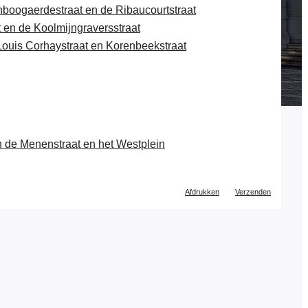
nboogaerdestraat en de Ribaucourtstraat
 en de Koolmijngraversstraat
 Louis Corhaystraat en Korenbeekstraat
en de Menenstraat en het Westplein
Document
Afdrukken
Verzenden
acties