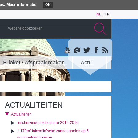
es.
Meer informatie
OK
NL
FR
E-loket / Afspraak maken
Actu
ACTUALITEITEN
Actualiteiten
Inschrijvingen schooljaar 2015-2016
1.170m² fotovoltaïsche zonnepanelen op 5
gemeentegebouwen