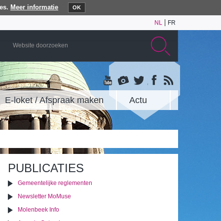
es.
Meer informatie
OK
NL
FR
E-loket / Afspraak maken
Actu
PUBLICATIES
Gemeentelijke reglementen
Newsletter MoMuse
Molenbeek Info