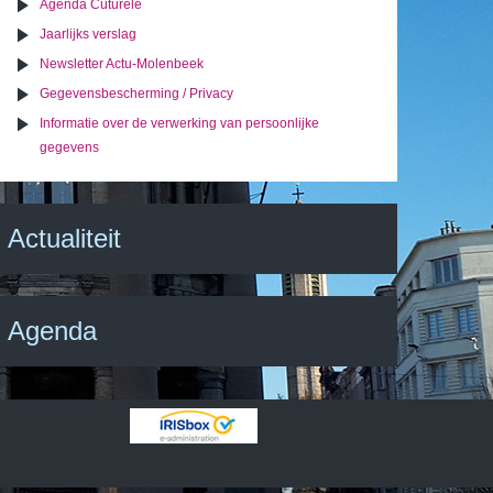
Agenda Cuturele
Jaarlijks verslag
Newsletter Actu-Molenbeek
Gegevensbescherming / Privacy
Informatie over de verwerking van persoonlijke
gegevens
Actualiteit
Agenda
IRISbox