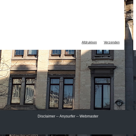
Document
Afdrukken
Verzenden
acties
Disclaimer
--
Anysurfer
--
Webmaster