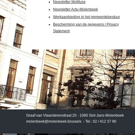
Newsletter MoMuse
Newsletter Actu-Molenbeek
Werkaanbieding in het gemeentebestuur
Bescherming van de gegevens / Privacy
Statement
Graaf van Vlaanderenstraat 20 - 1080 Sint-Jans-Molenbeek
molenbeek@molenbeek.brussels
- Tel.: 02 / 412 37 90