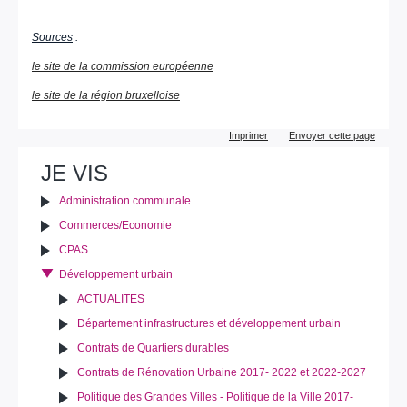
Sources
:
le site de la commission européenne
le site de la région bruxelloise
Actions
Imprimer
Envoyer cette page
sur
le
JE VIS
document
Administration communale
Commerces/Economie
CPAS
Développement urbain
ACTUALITES
Département infrastructures et développement urbain
Contrats de Quartiers durables
Contrats de Rénovation Urbaine 2017- 2022 et 2022-2027
Politique des Grandes Villes - Politique de la Ville 2017-