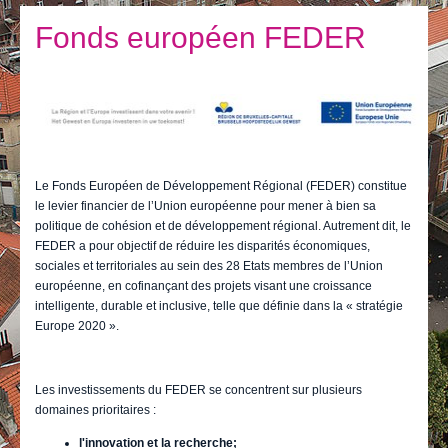
Je vis
Fonds européen FEDER
Je visite
Publications
Actualités
E-guichet / Prendre RDV
Le Fonds Européen de Développement Régional (FEDER) constitue
le levier financier de l’Union européenne pour mener à bien sa
Actualités
politique de cohésion et de développement régional. Autrement dit, le
FEDER a pour objectif de réduire les disparités économiques,
sociales et territoriales au sein des 28 Etats membres de l’Union
européenne, en cofinançant des projets visant une croissance
intelligente, durable et inclusive, telle que définie dans la « stratégie
Europe 2020 ».
Les investissements du FEDER se concentrent sur plusieurs
domaines prioritaires :
l'innovation et la recherche;