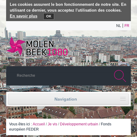
Les cookies assurent le bon fonctionnement de notre site. En
utilisant ce dernier, vous acceptez l'utilisation des cookies.
En savoir plus
OK
NL
FR
Navigation
Accueil
Vie politique
Vous êtes ici :
Accueil
/
Je vis
/
Développement urbain
/
Fonds
européen FEDER