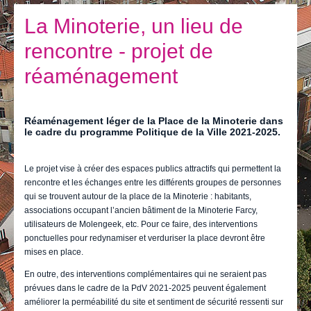
Je vis
La Minoterie, un lieu de
Je visite
rencontre - projet de
Publications
réaménagement
Actualités
E-guichet / Prendre RDV
Réaménagement léger de la Place de la Minoterie dans
le cadre du programme Politique de la Ville 2021-2025.
Actualités
Le projet vise à créer des espaces publics attractifs qui permettent la
rencontre et les échanges entre les différents groupes de personnes
qui se trouvent autour de la place de la Minoterie : habitants,
associations occupant l’ancien bâtiment de la Minoterie Farcy,
utilisateurs de Molengeek, etc. Pour ce faire, des interventions
ponctuelles pour redynamiser et verduriser la place devront être
mises en place.
En outre, des interventions complémentaires qui ne seraient pas
prévues dans le cadre de la PdV 2021-2025 peuvent également
améliorer la perméabilité du site et sentiment de sécurité ressenti sur