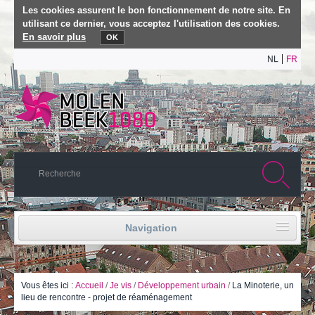
Les cookies assurent le bon fonctionnement de notre site. En
utilisant ce dernier, vous acceptez l'utilisation des cookies.
En savoir plus
OK
NL
FR
Navigation
Accueil
Vie politique
Vous êtes ici :
Accueil
/
Je vis
/
Développement urbain
/
La Minoterie, un
lieu de rencontre - projet de réaménagement