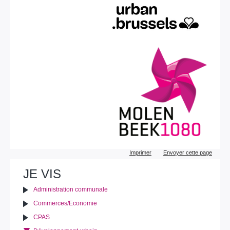
Actions
Imprimer
Envoyer cette page
sur
le
JE VIS
document
Administration communale
Commerces/Economie
CPAS