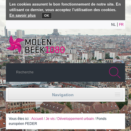
Les cookies assurent le bon fonctionnement de notre site. En
utilisant ce dernier, vous acceptez l'utilisation des cookies.
En savoir plus
OK
NL
FR
Navigation
Accueil
Vie politique
Vous êtes ici :
Accueil
/
Je vis
/
Développement urbain
/
Fonds
européen FEDER