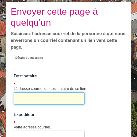
Je vis
Envoyer cette page à
Je visite
quelqu'un
Publications
Saisissez l'adresse courriel de la personne à qui nous
Actualités
enverrons un courriel contenant un lien vers cette
page.
E-guichet / Prendre RDV
Détails du message
Actualités
Destinataire
(Requis)
L'adresse courriel du destinataire de ce lien.
Expéditeur
(Requis)
Votre adresse courriel.