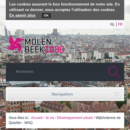
Les cookies assurent le bon fonctionnement de notre site. En
utilisant ce dernier, vous acceptez l'utilisation des cookies.
En savoir plus
OK
NL
FR
Navigation
Accueil
Vie politique
Vous êtes ici :
Accueil
/
Je vis
/
Développement urbain
/
WijkAntenne de
Quartier - WAQ