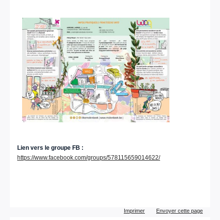
Lien vers le groupe FB :
https://www.facebook.com/groups/578115659014622/
Actions
Imprimer
Envoyer cette page
sur