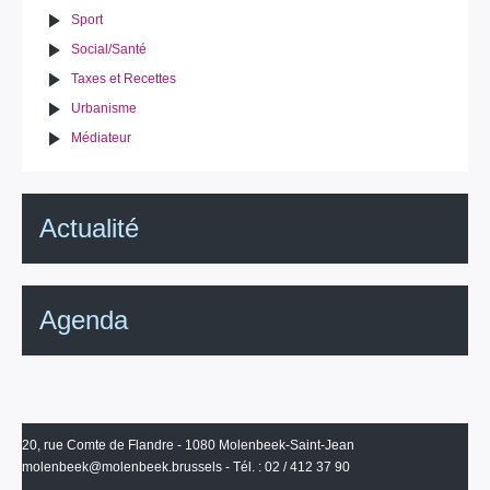
Sport
Social/Santé
Taxes et Recettes
Urbanisme
Médiateur
Actualité
Agenda
20, rue Comte de Flandre - 1080 Molenbeek-Saint-Jean
molenbeek@molenbeek.brussels
- Tél. : 02 / 412 37 90