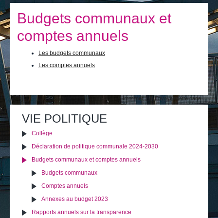
Je vis
Budgets communaux et
Je visite
comptes annuels
Publications
Les budgets communaux
Actualités
Les comptes annuels
E-guichet / Prendre RDV
Actions
Imprimer
Envoyer cette page
sur
Actualités
le
VIE POLITIQUE
document
Collège
Déclaration de politique communale 2024-2030
Budgets communaux et comptes annuels
Budgets communaux
Comptes annuels
Annexes au budget 2023
Rapports annuels sur la transparence