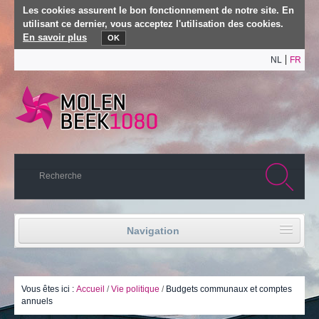
Les cookies assurent le bon fonctionnement de notre site. En
utilisant ce dernier, vous acceptez l'utilisation des cookies.
En savoir plus
OK
NL
FR
Navigation
Accueil
Vie politique
Vous êtes ici :
Accueil
/
Vie politique
/
Budgets communaux et comptes
annuels