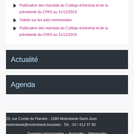
Publication des mandats du Collège échevinal et de la
présidente du CPAS au 31/12/2023
Tutelle sur les asbl communales
Publication des mandats du Collège échevinal et de la
présidente du CPAS au 31/12/2024
Actualité
Agenda
20, rue Comte de Flandre - 1080 Molenbeek-Saint-Jean
molenbeek@molenbeek.brussels
- Tél. : 02 / 412 37 90
Données personnelles
--
Anysurfer
--
Webmaster