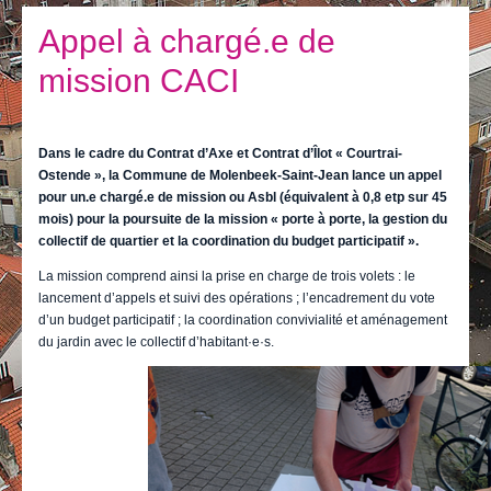
Je vis
Appel à chargé.e de
Je visite
mission CACI
Publications
Actualités
Dans le cadre du Contrat d’Axe et Contrat d’Îlot « Courtrai-
Ostende », la Commune de Molenbeek-Saint-Jean lance un appel
E-guichet / Prendre RDV
pour un.e chargé.e de mission ou Asbl (équivalent à 0,8 etp sur 45
mois) pour la poursuite de la mission « porte à porte, la gestion du
Actualités
collectif de quartier et la coordination du budget participatif ».
La mission comprend ainsi la prise en charge de trois volets : le
lancement d’appels et suivi des opérations ; l’encadrement du vote
d’un budget participatif ; la coordination convivialité et aménagement
du jardin avec le collectif d’habitant·e·s.