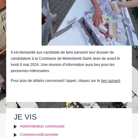
Il est demandé aux candidats de faire parvenir leur dossier de
candidature à la Commune de Molenbeek-Saint-Jean de avant le
lundi 6 mai 2024. Une réunion d’information aura lieu pour les
personnes intéressées.
Pour plus de détails concernant l’appel, cliquez sur le
lien suivant
.
Actions
Imprimer
Envoyer cette page
sur
le
JE VIS
document
Administration communale
Commerces/Economie