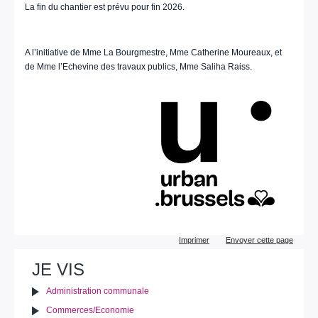
La fin du chantier est prévu pour fin 2026.
A l’initiative de Mme La Bourgmestre, Mme Catherine Moureaux, et
de Mme l’Echevine des travaux publics, Mme Saliha Raiss.
Actions
Imprimer
Envoyer cette page
sur
le
JE VIS
document
Administration communale
Commerces/Economie