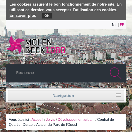
Les cookies assurent le bon fonctionnement de notre site. En
utilisant ce dernier, vous acceptez l'utilisation des cookies.
En savoir plus
OK
NL
FR
Navigation
Accueil
Vie politique
Vous êtes ici :
Accueil
/
Je vis
/
Développement urbain
/
Contrat de
Quartier Durable Autour du Parc de l'Ouest