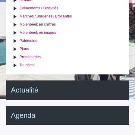
Histoire
Evénements / Festivités
Marchés / Braderies / Brocantes
Molenbeek en chiffres
Molenbeek en images
Patrimoine
Plans
Promenades
Tourisme
Actualité
Agenda