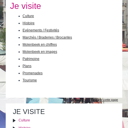
Je vis
Je visite
Je visite
Culture
Histoire
Publications
Evénements / Festivités
Actualités
Marchés / Braderies / Brocantes
Molenbeek en chiffres
E-guichet / Prendre RDV
Molenbeek en images
Patrimoine
Actualités
Plans
Promenades
Tourisme
Actions
Imprimer
Envoyer cette page
sur
le
JE VISITE
document
Culture