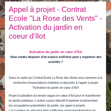
Je vis
Appel à projet - Contrat
Je visite
Ecole "La Rose des Vents" -
Publications
Activation du jardin en
Actualités
coeur d'îlot
E-guichet / Prendre RDV
Actualités
Activation du jardin en cœur d’îlot
Vous voulez disposer d’un espace extérieur pour y organiser des
activités ?
Dans le cadre du Contrat École La Rose des Vents nous sommes à la
recherche d'associations motivées à répondre à l'appel à projet
"Activation du jardin en cœur d’îlot"
Projet d’activation du terrain vague en cœur d’îlot pour le transformer
en jardin publique. L’action a pour objectif d’explorer et pérenniser
les occupations potentielles du jardin, via appel à projets.
L’occupation du site peut déjà s’effectuer avant transformation du