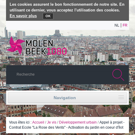
Les cookies assurent le bon fonctionnement de notre site. En
utilisant ce dernier, vous acceptez l'utilisation des cookies.
En savoir plus
OK
NL
FR
Navigation
Accueil
Vie politique
Vous êtes ici :
Accueil
/
Je vis
/
Développement urbain
/
Appel à projet -
Contrat Ecole "La Rose des Vents" - Activation du jardin en coeur d'îlot