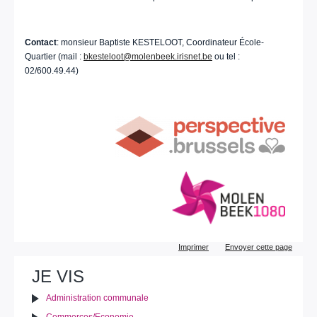
Contact
: monsieur Baptiste KESTELOOT, Coordinateur École-
Quartier (mail :
bkesteloot@molenbeek.irisnet.be
ou tel :
02/600.49.44)
Actions
Imprimer
Envoyer cette page
sur
le
JE VIS
document
Administration communale
Commerces/Economie