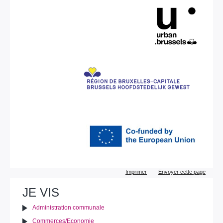
Actions
Imprimer
Envoyer cette page
sur
le
JE VIS
document
Administration communale
Commerces/Economie