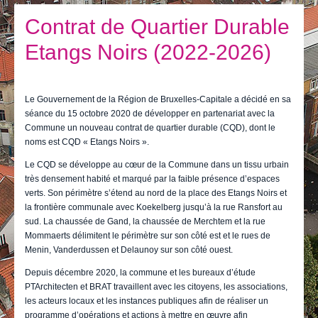
Je vis
Contrat de Quartier Durable
Je visite
Etangs Noirs (2022-2026)
Publications
Actualités
Le Gouvernement de la Région de Bruxelles-Capitale a décidé en sa
séance du 15 octobre 2020 de développer en partenariat avec la
E-guichet / Prendre RDV
Commune un nouveau contrat de quartier durable (CQD), dont le
noms est CQD « Etangs Noirs ».
Actualités
Le CQD se développe au cœur de la Commune dans un tissu urbain
très densement habité et marqué par la faible présence d’espaces
verts. Son périmètre s’étend au nord de la place des Etangs Noirs et
la frontière communale avec Koekelberg jusqu’à la rue Ransfort au
sud. La chaussée de Gand, la chaussée de Merchtem et la rue
Mommaerts délimitent le périmètre sur son côté est et le rues de
Menin, Vanderdussen et Delaunoy sur son côté ouest.
Depuis décembre 2020, la commune et les bureaux d’étude
PTArchitecten et BRAT travaillent avec les citoyens, les associations,
les acteurs locaux et les instances publiques afin de réaliser un
programme d’opérations et actions à mettre en œuvre afin