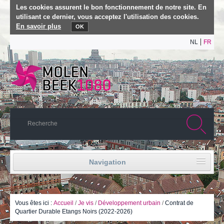
Les cookies assurent le bon fonctionnement de notre site. En
utilisant ce dernier, vous acceptez l'utilisation des cookies.
En savoir plus
OK
NL
FR
Navigation
Accueil
Vie politique
Vous êtes ici :
Accueil
/
Je vis
/
Développement urbain
/
Contrat de
Quartier Durable Etangs Noirs (2022-2026)