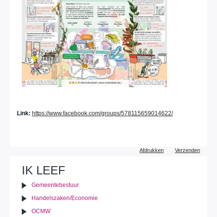
Link:
https://www.facebook.com/groups/578115659014622/
Document
Afdrukken
Verzenden
acties
IK LEEF
Gemeentebestuur
Handelszaken/Economie
OCMW