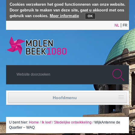
Cookies verzekeren het goed functionneren van onze website.
Door gebruik te maken van deze site, gaat u akkoord met ons
gebruik van cookies.
Meer informatie
OK
NL
FR
Hoofdmenu
Home
Politiek leven
U bent hier:
Home
/
Ik leef
/
Stedelijke ontwikkeling
/
WijkAntenne de
Quartier – WAQ