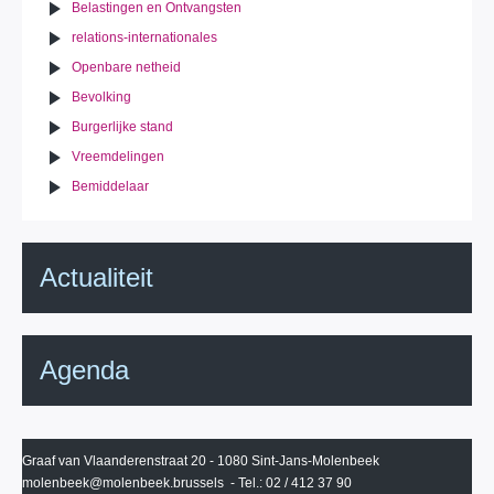
Belastingen en Ontvangsten
relations-internationales
Openbare netheid
Bevolking
Burgerlijke stand
Vreemdelingen
Bemiddelaar
Actualiteit
Agenda
Graaf van Vlaanderenstraat 20 - 1080 Sint-Jans-Molenbeek
molenbeek@molenbeek.brussels
- Tel.: 02 / 412 37 90