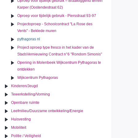
Oproep voor tijdelijk gebruik – Braakliggend terrein
Karper (Oostendestraat 62)
Oproep voor tijdelijk gebruik - Piersstraat 93-97
Projectoproep - Schoolcontract "La Rose des
Vents" - Beklede muren
pythagoras nl
Project oproep type fresco in het kader van de
StadsVernieuwing Contract n°6 "Rondom Simonis"
Opening in Molenbeek Wijkcentrum Pythagoras te
ontdekken
Wijkcentrum Pythagoras
Kinderen/Jeugd
Tewerkstelling/Vorming
Openbare ruimte
Leefmilieu/Duurzame ontwikkeling/Energie
Huisvesting
Mobiliteit
Politie / Veiligheid