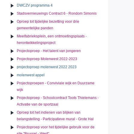
DWCZV programma 4
Stadsvernieuwings Contract 6 - Rondom Simonis
Oproep tot tijdelijke bezetting voor drie
gemeentelijke panden
Meelfabrieksplein, een ontmoetingsplaats -
herontwikkelingsproject
Projectoproep - Het talent van jongeren
Projectoproep Molenwest 2022-2023
projectoproep molenwest 2022 2023
molenwest appel
Projectoproepen - Conviviale wijk en Duurzame
wijk
Projectoproep - Schoolcontract Toots Thielemans -
Activatie van de sportzaal
Oproep tot het indienen van blijken van
belangstelling - Participatieve mural - Grote Hal
Projectoproep voor het tijdelijke gebruik voor de
site "Brussel - West"