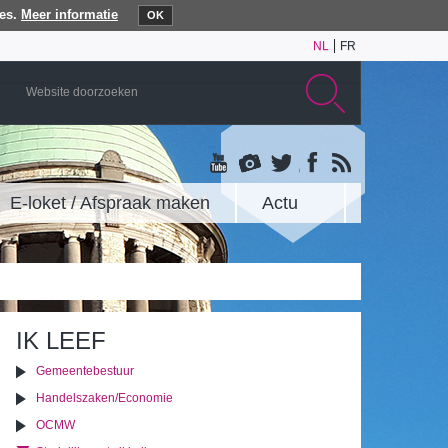
es.
Meer informatie
OK
NL
FR
E-loket / Afspraak maken
Actu
IK LEEF
Gemeentebestuur
Handelszaken/Economie
OCMW