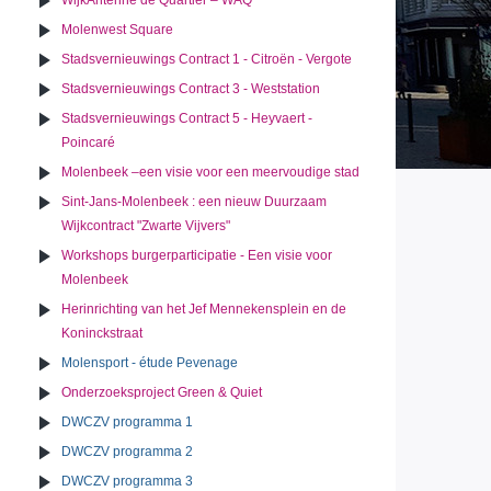
WijkAntenne de Quartier – WAQ
Molenwest Square
Stadsvernieuwings Contract 1 - Citroën - Vergote
Stadsvernieuwings Contract 3 - Weststation
Stadsvernieuwings Contract 5 - Heyvaert -
Poincaré
Molenbeek –een visie voor een meervoudige stad
Sint-Jans-Molenbeek : een nieuw Duurzaam
Wijkcontract "Zwarte Vijvers"
Workshops burgerparticipatie - Een visie voor
Molenbeek
Herinrichting van het Jef Mennekensplein en de
Koninckstraat
Molensport - étude Pevenage
Onderzoeksproject Green & Quiet
DWCZV programma 1
DWCZV programma 2
DWCZV programma 3