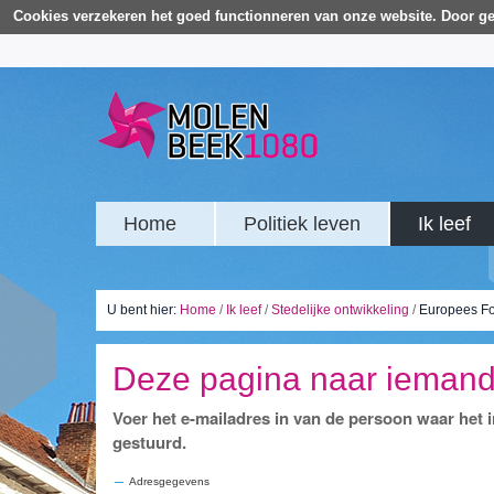
Cookies verzekeren het goed functionneren van onze website. Door ge
Home
Politiek leven
Ik leef
U bent hier:
Home
/
Ik leef
/
Stedelijke ontwikkeling
/
Europees F
Deze pagina naar ieman
Voer het e-mailadres in van de persoon waar het
gestuurd.
Adresgegevens