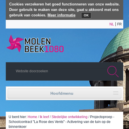
Cookies verzekeren het goed functionneren van onze website.
Door gebruik te maken van deze site, gaat u akkoord met ons
gebruik van cookies.
Meer informatie
OK
NL
FR
Hoofdmenu
Home
Politiek leven
U bent hier:
Home
/
Ik leef
/
Stedelijke ontwikkeling
/
Projectoproep -
Schoolcontract "La Rose des Vents" - Activering van de tuin op de
binnenkoer