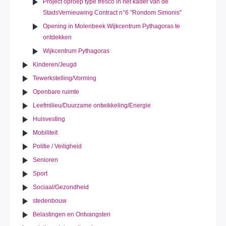
Project oproep type fresco in het kader van de
StadsVernieuwing Contract n°6 "Rondom Simonis"
Opening in Molenbeek Wijkcentrum Pythagoras te
ontdekken
Wijkcentrum Pythagoras
Kinderen/Jeugd
Tewerkstelling/Vorming
Openbare ruimte
Leefmilieu/Duurzame ontwikkeling/Energie
Huisvesting
Mobiliteit
Politie / Veiligheid
Senioren
Sport
Sociaal/Gezondheid
stedenbouw
Belastingen en Ontvangsten