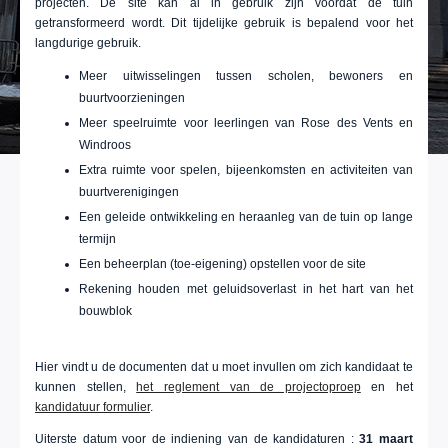
projecten. De site kan al in gebruik zijn voordat de tuin
getransformeerd wordt. Dit tijdelijke gebruik is bepalend voor het
langdurige gebruik.
Meer uitwisselingen tussen scholen, bewoners en
buurtvoorzieningen
Meer speelruimte voor leerlingen van Rose des Vents en
Windroos
Extra ruimte voor spelen, bijeenkomsten en activiteiten van
buurtverenigingen
Een geleide ontwikkeling en heraanleg van de tuin op lange
termijn
Een beheerplan (toe-eigening) opstellen voor de site
Rekening houden met geluidsoverlast in het hart van het
bouwblok
Hier vindt u de documenten dat u moet invullen om zich kandidaat te
kunnen stellen,
het reglement van de projectoproep
en het
kandidatuur formulier
.
Uiterste datum voor de indiening van de kandidaturen :
31 maart