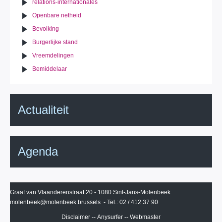
relations-internationales
Openbare netheid
Bevolking
Burgerlijke stand
Vreemdelingen
Bemiddelaar
Actualiteit
Agenda
Graaf van Vlaanderenstraat 20 - 1080 Sint-Jans-Molenbeek
molenbeek@molenbeek.brussels
- Tel.: 02 / 412 37 90
Disclaimer
--
Anysurfer
--
Webmaster