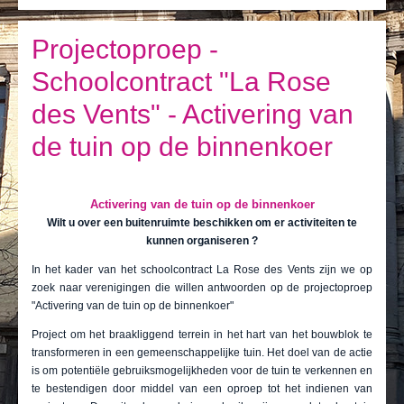
Ik leef
Ik bezoek
Projectoproep -
Schoolcontract "La Rose
Publicaties
des Vents" - Activering van
Actualiteiten
de tuin op de binnenkoer
E-loket / Afspraak maken
Actu
Activering van de tuin op de binnenkoer
Wilt u over een buitenruimte beschikken om er activiteiten te
kunnen organiseren ?
In het kader van het schoolcontract La Rose des Vents zijn we op
zoek naar verenigingen die willen antwoorden op de projectoproep
"Activering van de tuin op de binnenkoer"
Project om het braakliggend terrein in het hart van het bouwblok te
transformeren in een gemeenschappelijke tuin. Het doel van de actie
is om potentiële gebruiksmogelijkheden voor de tuin te verkennen en
te bestendigen door middel van een oproep tot het indienen van