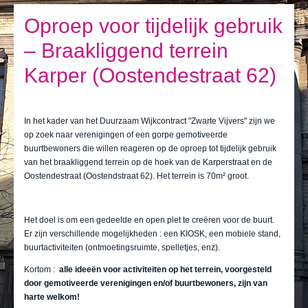
Ik leef
Oproep voor tijdelijk gebruik
Ik bezoek
– Braakliggend terrein
Publicaties
Karper (Oostendestraat 62)
Actualiteiten
E-loket / Afspraak maken
In het kader van het Duurzaam Wijkcontract "Zwarte Vijvers" zijn we
op zoek naar verenigingen of een gorpe gemotiveerde
Actu
buurtbewoners die willen reageren op de oproep tot tijdelijk gebruik
van het braakliggend terrein op de hoek van de Karperstraat en de
Oostendestraat (Oostendstraat 62). Het terrein is 70m² groot.
Het doel is om een gedeelde en open plet te creëren voor de buurt.
Er zijn verschillende mogelijkheden : een KIOSK, een mobiele stand,
buurtactiviteiten (ontmoetingsruimte, spelletjes, enz).
Kortom :
alle ideeën voor activiteiten op het terrein, voorgesteld
door gemotiveerde verenigingen en/of buurtbewoners, zijn van
harte welkom!