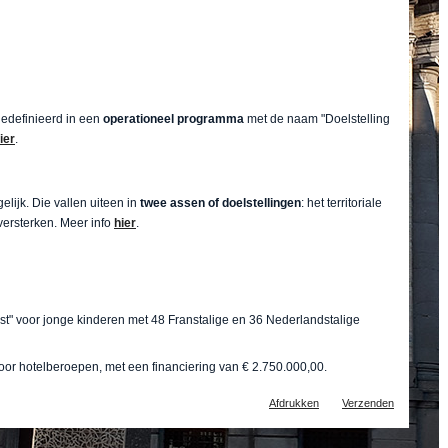
gedefinieerd in een
operationeel programma
met de naam "Doelstelling
ier
.
lijk. Die vallen uiteen in
twee assen of doelstellingen
: het territoriale
versterken. Meer info
hier
.
t" voor jonge kinderen met 48 Franstalige en 36 Nederlandstalige
oor hotelberoepen, met een financiering van € 2.750.000,00.
Document
Afdrukken
Verzenden
acties