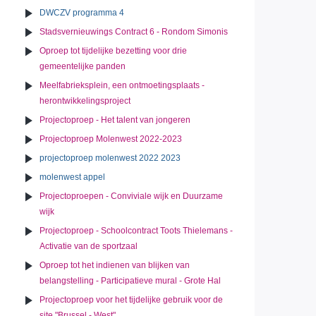
DWCZV programma 4
Stadsvernieuwings Contract 6 - Rondom Simonis
Oproep tot tijdelijke bezetting voor drie
gemeentelijke panden
Meelfabrieksplein, een ontmoetingsplaats -
herontwikkelingsproject
Projectoproep - Het talent van jongeren
Projectoproep Molenwest 2022-2023
projectoproep molenwest 2022 2023
molenwest appel
Projectoproepen - Conviviale wijk en Duurzame
wijk
Projectoproep - Schoolcontract Toots Thielemans -
Activatie van de sportzaal
Oproep tot het indienen van blijken van
belangstelling - Participatieve mural - Grote Hal
Projectoproep voor het tijdelijke gebruik voor de
site "Brussel - West"