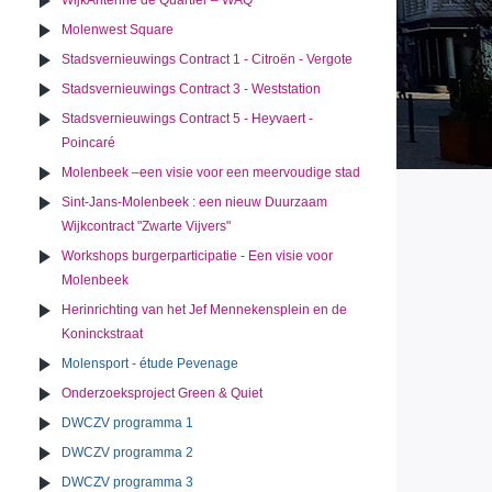
WijkAntenne de Quartier – WAQ
Molenwest Square
Stadsvernieuwings Contract 1 - Citroën - Vergote
Stadsvernieuwings Contract 3 - Weststation
Stadsvernieuwings Contract 5 - Heyvaert -
Poincaré
Molenbeek –een visie voor een meervoudige stad
Sint-Jans-Molenbeek : een nieuw Duurzaam
Wijkcontract "Zwarte Vijvers"
Workshops burgerparticipatie - Een visie voor
Molenbeek
Herinrichting van het Jef Mennekensplein en de
Koninckstraat
Molensport - étude Pevenage
Onderzoeksproject Green & Quiet
DWCZV programma 1
DWCZV programma 2
DWCZV programma 3