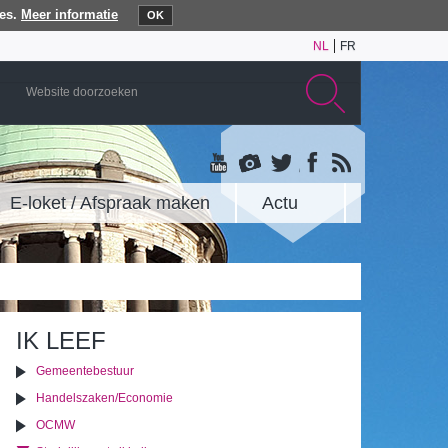
es.
Meer informatie
OK
NL
FR
E-loket / Afspraak maken
Actu
IK LEEF
Gemeentebestuur
Handelszaken/Economie
OCMW