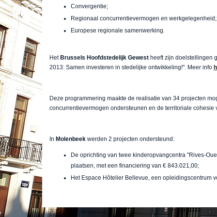
Convergentie;
Regionaal concurrentievermogen en werkgelegenheid;
Europese regionale samenwerking.
Het
Brussels Hoofdstedelijk Gewest
heeft zijn doelstellingen 
2013: Samen investeren in stedelijke ontwikkeling!". Meer info
h
Deze programmering maakte de realisatie van 34 projecten moge
concurrentievermogen ondersteunen en de territoriale cohesie 
In
Molenbeek
werden 2 projecten ondersteund:
De oprichting van twee kinderopvangcentra "Rives-Oues
plaatsen, met een financiering van € 843.021,00;
Het Espace Hôtelier Bellevue, een opleidingscentrum v