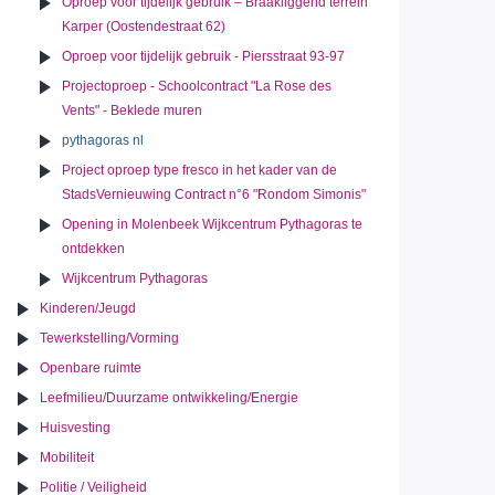
Oproep voor tijdelijk gebruik – Braakliggend terrein
Karper (Oostendestraat 62)
Oproep voor tijdelijk gebruik - Piersstraat 93-97
Projectoproep - Schoolcontract "La Rose des
Vents" - Beklede muren
pythagoras nl
Project oproep type fresco in het kader van de
StadsVernieuwing Contract n°6 "Rondom Simonis"
Opening in Molenbeek Wijkcentrum Pythagoras te
ontdekken
Wijkcentrum Pythagoras
Kinderen/Jeugd
Tewerkstelling/Vorming
Openbare ruimte
Leefmilieu/Duurzame ontwikkeling/Energie
Huisvesting
Mobiliteit
Politie / Veiligheid