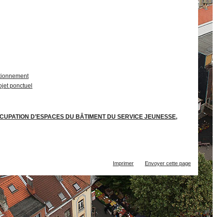
ctionnement
jet ponctuel
 OCCUPATION D’ESPACES DU BÂTIMENT DU SERVICE JEUNESSE,
Actions
Imprimer
Envoyer cette page
sur
le
document