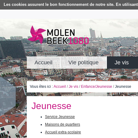
Les cookies assurent le bon fonctionnement de notre site. En utilisant 
Accueil
Vie politique
Je vis
Vous êtes ici :
Accueil
/
Je vis
/
Enfance/Jeunesse
/
Jeunesse
Jeunesse
Service Jeunesse
Maisons de quartiers
Accueil extra-scolaire