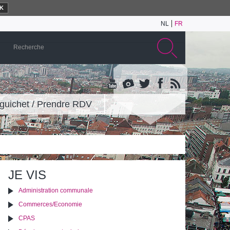
K
NL
FR
guichet / Prendre RDV
JE VIS
Administration communale
Commerces/Economie
CPAS