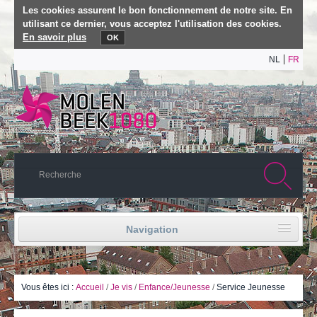
Les cookies assurent le bon fonctionnement de notre site. En
utilisant ce dernier, vous acceptez l'utilisation des cookies.
En savoir plus
OK
NL
FR
Navigation
Accueil
Vie politique
Vous êtes ici :
Accueil
/
Je vis
/
Enfance/Jeunesse
/
Service Jeunesse