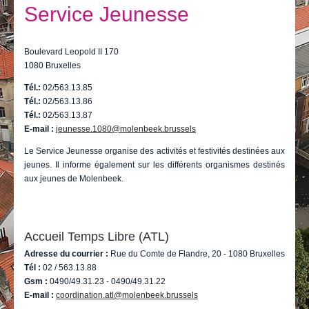
Je vis
Service Jeunesse
Je visite
Boulevard Leopold II 170
Publications
1080 Bruxelles
Actualités
Tél.:
02/563.13.85
Tél.:
02/563.13.86
Tél.:
E-guichet / Prendre RDV
02/563.13.87
E-mail :
jeunesse.1080@molenbeek.brussels
Actualités
Le Service Jeunesse organise des activités et festivités destinées aux
jeunes. Il informe également sur les différents organismes destinés
aux jeunes de Molenbeek.
Accueil Temps Libre (ATL)
Adresse du courrier :
Rue du Comte de Flandre, 20 - 1080 Bruxelles
Tél :
02 / 563.13.88
Gsm :
0490/49.31.23 - 0490/49.31.22
E-mail :
coordination.atl@molenbeek.brussels