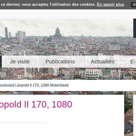
ce dernier, vous acceptez l'utilisation des cookies.
En savoir plus
O
Je visite
Publications
Actualités
E-
oulevard Léopold II 170, 1080 Molenbeek
pold II 170, 1080