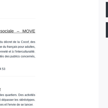
 sociale – MOVE
du décret de la Cocof, des
ge du français pour adultes,
neté et à l'interculturalité.
tés des publics concernés,
4 53
e
es quartiers. Des activités
t dépasser les stéréotypes.
s et l'envie de se lancer.