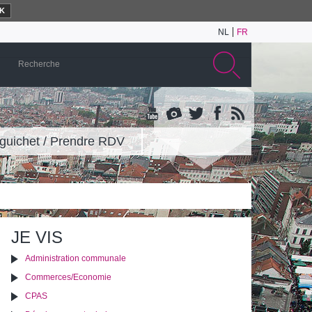
K
NL
FR
guichet / Prendre RDV
JE VIS
Administration communale
Commerces/Economie
CPAS