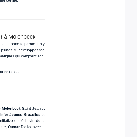
r certifié.
ur à Molenbeek
s te donne la parole. En y
s jeunes, tu développes ton
matiques qui comptent et tu
0 32 63 83
Molenbeek-Saint-Jean
et
,
Infor Jeunes Bruxelles
et
initiative de l'échevin de la
iale,
Oumar Diallo
, avec le