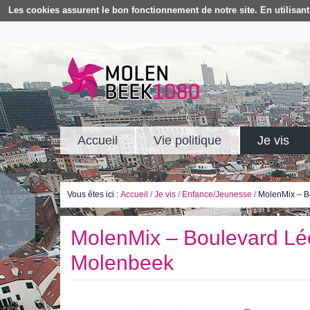
Les cookies assurent le bon fonctionnement de notre site. En utilisant 
Accueil
Vie politique
Je vis
Vous êtes ici :
Accueil
/
Je vis
/
Enfance/Jeunesse
/
MolenMix – B
MolenMix – Boulevard Léo
Molenbeek