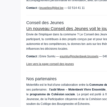
accompagnement personnalisé en orientation, avec un conseille
Contact :
bruxelles@ijbxl.be
— 02 514 41 11
Conseil des Jeunes
Un nouveau Conseil des Jeunes voit le jo
Envie de t'impliquer dans ta commune ? Le Conseil des Jeune
participant, tu contribues à des projets conçus par et pour le
autonomie et tes compétences, tu donnes ton avis sur les thé
influences les décisions locales.
Contact :
Emre Sumlu —
esumlu@molenbeek.brussels
— 049
Lien vers la page conseil des jeunes
Nos partenaires
MolenMix est le fruit d'une collaboration entre la
Commune de 
ses partenaires :
l'asbl Move – Molenbeek Vivre Ensemble
le
programme de Cohésion sociale
. Le projet est porté à l'
Jeunesse, de la Participation citoyenne et de la Cohésion soc
soutien du Collège des Bourgmestre et Échevins.