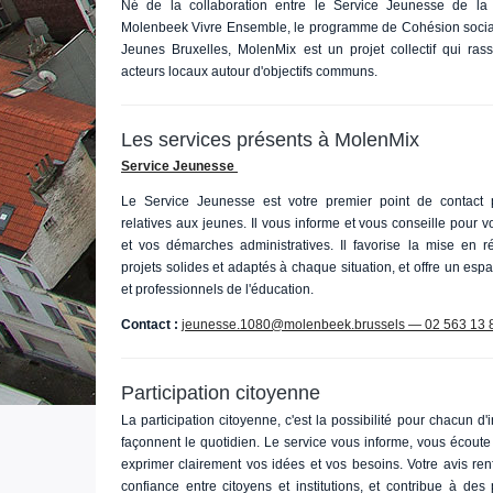
Né de la collaboration entre le Service Jeunesse de l
Molenbeek Vivre Ensemble, le programme de Cohésion sociale
Jeunes Bruxelles, MolenMix est un projet collectif qui ras
acteurs locaux autour d'objectifs communs.
Les services présents à MolenMix
Service Jeunesse
Le Service Jeunesse est votre premier point de contact 
relatives aux jeunes. Il vous informe et vous conseille pour vo
et vos démarches administratives. Il favorise la mise en 
projets solides et adaptés à chaque situation, et offre un es
et professionnels de l'éducation.
Contact :
jeunesse.1080@molenbeek.brussels — 02 563 13 
Participation citoyenne
La participation citoyenne, c'est la possibilité pour chacun d'
façonnent le quotidien. Le service vous informe, vous écou
exprimer clairement vos idées et vos besoins. Votre avis ren
confiance entre citoyens et institutions, et contribue à des 