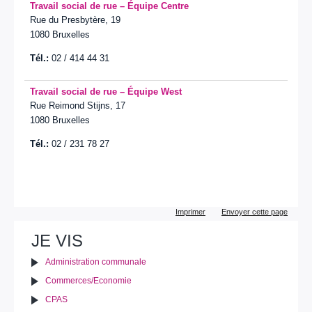
Travail social
de rue –
É
quipe Centre
Rue du Presbytère, 19
1080 Bruxelles
Tél.:
02 / 414 44 31
Travail social
de rue –
É
quipe West
Rue Reimond Stijns, 17
1080 Bruxelles
Tél.:
02 / 231 78 27
Actions
Imprimer
Envoyer cette page
sur
le
JE VIS
document
Administration communale
Commerces/Economie
CPAS