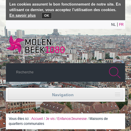
Les cookies assurent le bon fonctionnement de notre site. En
utilisant ce dernier, vous acceptez l'utilisation des cookies.
En savoir plus
OK
NL
FR
Navigation
Accueil
Vie politique
Vous êtes ici :
Accueil
/
Je vis
/
Enfance/Jeunesse
/
Maisons de
quartiers communales