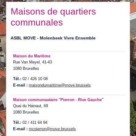
Je vis
Maisons de quartiers
Je visite
communales
Publications
ASBL MOVE - Molenbeek Vivre Ensemble
Actualités
E-guichet / Prendre RDV
Maison du
Maritime
Rue Van Meyel, 41-43
Actualités
1080 Bruxelles
Tél.:
02 / 426 10 08
E-mail :
maisondumaritime@
move.brussels
Maison communautaire "Pierron -
Rive Gauche"
Quai du Hainaut, 69
1080 Bruxelles
Tél.:
02 / 411 64 94
E-mail :
mcpierron@
move.brussels