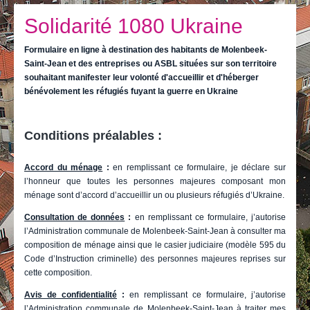
Je vis
Solidarité 1080 Ukraine
Je visite
Formulaire en ligne à destination des habitants de Molenbeek-
Publications
Saint-Jean et des entreprises ou ASBL situées sur son territoire
souhaitant manifester leur volonté d'accueillir et d'héberger
Actualités
bénévolement les réfugiés fuyant la guerre en Ukraine
E-guichet / Prendre RDV
Conditions préalables :
Actualités
Accord du ménage
:
en remplissant ce formulaire, je déclare sur
l’honneur que toutes les personnes majeures composant mon
ménage sont d’accord d’accueillir un ou plusieurs réfugiés d’Ukraine.
Consultation de données
:
en remplissant ce formulaire, j’autorise
l’Administration communale de Molenbeek-Saint-Jean à consulter ma
composition de ménage ainsi que le casier judiciaire (modèle 595 du
Code d’Instruction criminelle) des personnes majeures reprises sur
cette composition.
Avis de confidentialité
:
en remplissant ce formulaire, j’autorise
l’Administration communale de Molenbeek-Saint-Jean à traiter mes