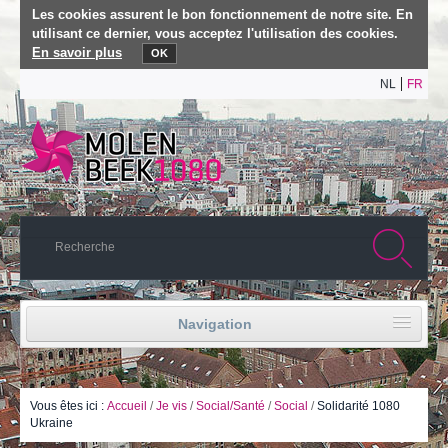
Les cookies assurent le bon fonctionnement de notre site. En
utilisant ce dernier, vous acceptez l'utilisation des cookies.
En savoir plus
OK
NL
FR
Navigation
Accueil
Vie politique
Vous êtes ici :
Accueil
/
Je vis
/
Social/Santé
/
Social
/
Solidarité 1080
Ukraine