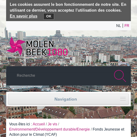
Les cookies assurent le bon fonctionnement de notre site. En
utilisant ce dernier, vous acceptez l'utilisation des cookies.
En savoir plus
OK
NL
FR
Navigation
Accueil
Vie politique
Vous êtes ici :
Accueil
/
Je vis
/
Environnement/Développement durable/Energie
/
Fonds Jeunesse et
Action pour le Climat (YCAF)