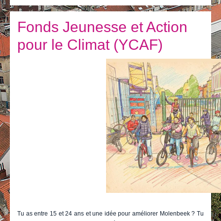
Je vis
Je visite
Fonds Jeunesse et Action
pour le Climat (YCAF)
Publications
Actualités
E-guichet / Prendre RDV
Actualités
Tu as entre 15 et 24 ans et une idée pour améliorer Molenbeek ? Tu