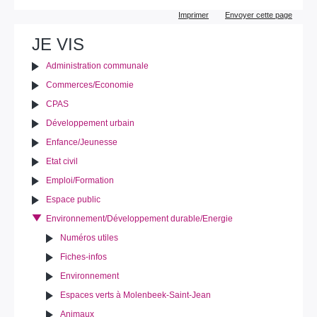
Actions
Imprimer
Envoyer cette page
sur
le
JE VIS
document
Administration communale
Commerces/Economie
CPAS
Développement urbain
Enfance/Jeunesse
Etat civil
Emploi/Formation
Espace public
Environnement/Développement durable/Energie
Numéros utiles
Fiches-infos
Environnement
Espaces verts à Molenbeek-Saint-Jean
Animaux