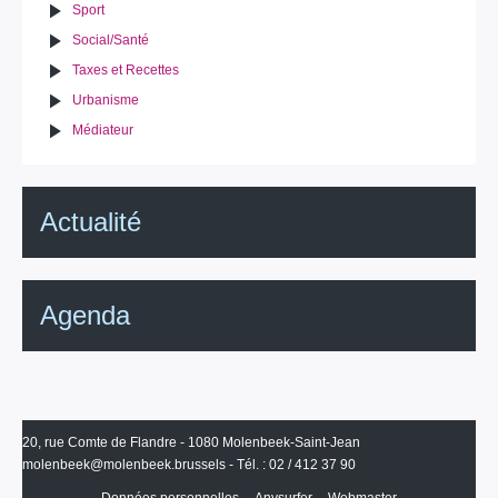
Sport
Social/Santé
Taxes et Recettes
Urbanisme
Médiateur
Actualité
Agenda
20, rue Comte de Flandre - 1080 Molenbeek-Saint-Jean
molenbeek@molenbeek.brussels
- Tél. : 02 / 412 37 90