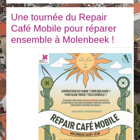
Je vis
Je visite
Une tournée du Repair
Café Mobile pour réparer
Publications
ensemble à Molenbeek !
Actualités
E-guichet / Prendre RDV
Actualités