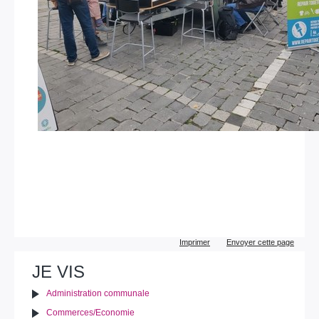
Actions
Imprimer
Envoyer cette page
sur
le
JE VIS
document
Administration communale
Commerces/Economie