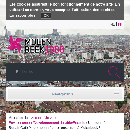
Les cookies assurent le bon fonctionnement de notre site. En
utilisant ce dernier, vous acceptez l'utilisation des cookies.
En savoir plus
OK
NL
FR
Navigation
Accueil
Vie politique
Vous êtes ici :
Accueil
/
Je vis
/
Environnement/Développement durable/Energie
/
Une tournée du
Repair Café Mobile pour réparer ensemble à Molenbeek !