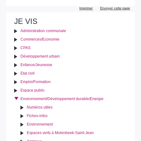
Actions
Imprimer
Envoyer cette page
sur
le
JE VIS
document
Administration communale
Commerces/Economie
CPAS
Développement urbain
Enfance/Jeunesse
Etat civil
Emploi/Formation
Espace public
Environnement/Développement durable/Energie
Numéros utiles
Fiches-infos
Environnement
Espaces verts à Molenbeek-Saint-Jean