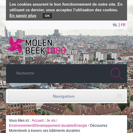
Les cookies assurent le bon fonctionnement de notre site. En
utilisant ce dernier, vous acceptez l'utilisation des cookies.
En savoir plus
OK
NL
FR
Navigation
Accueil
Vie politique
Vous êtes ici :
Accueil
/
Je vis
/
Environnement/Développement durable/Energie
/
Découvrez
Molenbeek à travers ses bâtiments durables