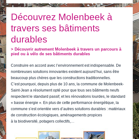
Je vis
Je visite
Découvrez Molenbeek à
travers ses bâtiments
Publications
durables
Actualités
> Découvrir autrement Molenbeek à travers un parcours à
E-guichet / Prendre RDV
pied ou à vélo de ses bâtiments durables
Actualités
Construire en accord avec l’environnement est indispensable. De
nombreuses solutions innovantes existent aujourd’hui, sans être
beaucoup plus chères que les constructions traditionnelles.
C’est pourquoi, depuis plus de 10 ans, la commune de Molenbeek-
Saint-Jean a résolument opté pour que tous ses bâtiments neufs
respectent le standard passif, et les rénovations lourdes, le standard
« basse énergie ». En plus de cette performance énergétique, la
commune s’est orientée vers d’autres solutions durables : matériaux
de construction écologiques, aménagements propices
à la biodiversité, potagers collectifs,…