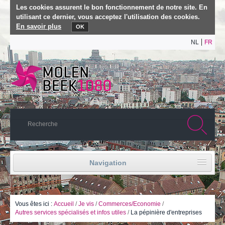
Les cookies assurent le bon fonctionnement de notre site. En
utilisant ce dernier, vous acceptez l'utilisation des cookies.
En savoir plus
OK
NL
FR
Navigation
Accueil
Vie politique
Vous êtes ici :
Accueil
/
Je vis
/
Commerces/Economie
/
Autres services spécialisés et infos utiles
/
La pépinière d'entreprises