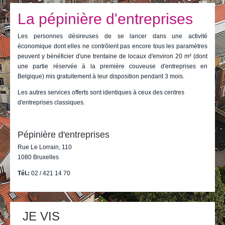
Je vis
La pépinière d'entreprises
Je visite
Les personnes désireuses de se lancer dans une activité
Publications
économique dont elles ne contrôlent pas encore tous les paramètres
peuvent y bénéficier d'une trentaine de locaux d'environ 20 m² (dont
Actualités
une partie réservée à la première couveuse d'entreprises en
Belgique) mis gratuitement à leur disposition pendant 3 mois.
E-guichet / Prendre RDV
Les autres services offerts sont identiques à ceux des centres
d'entreprises classiques.
Actualités
Pépinière d'entreprises
Rue Le Lorrain, 110
1080 Bruxelles
Tél.:
02 / 421 14 70
Actions
Imprimer
Envoyer cette page
sur
le
JE VIS
document