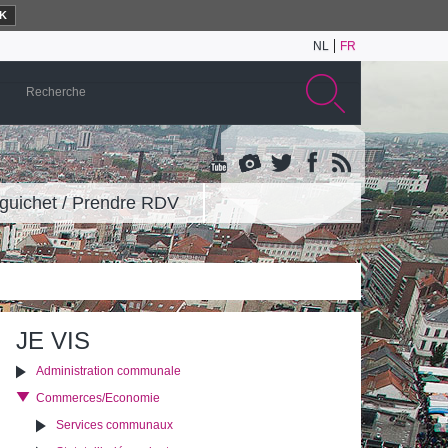
K
NL
FR
guichet / Prendre RDV
JE VIS
Administration communale
Commerces/Economie
Services communaux