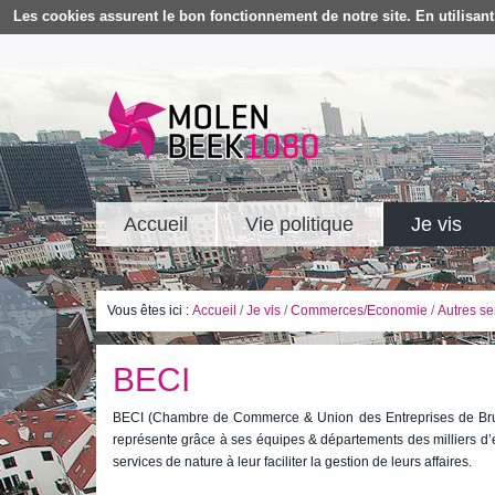
Les cookies assurent le bon fonctionnement de notre site. En utilisant 
Accueil
Vie politique
Je vis
Vous êtes ici :
Accueil
/
Je vis
/
Commerces/Economie
/
Autres ser
BECI
BECI (Chambre de Commerce & Union des Entreprises de Bruxe
représente grâce à ses équipes & départements des milliers d’en
services de nature à leur faciliter la gestion de leurs affaires.