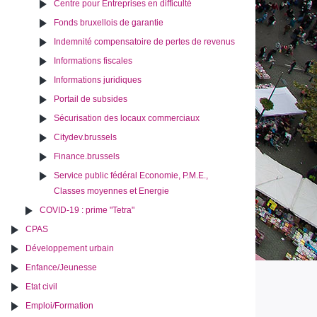
Centre pour Entreprises en difficulté
Fonds bruxellois de garantie
Indemnité compensatoire de pertes de revenus
Informations fiscales
Informations juridiques
Portail de subsides
Sécurisation des locaux commerciaux
Citydev.brussels
Finance.brussels
Service public fédéral Economie, P.M.E.,
Classes moyennes et Energie
COVID-19 : prime "Tetra"
CPAS
Développement urbain
Enfance/Jeunesse
Etat civil
Emploi/Formation