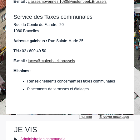
E-mail :
classesmoyennes.1080@molenbeek.Brussels
Service des Taxes communales
Rue du Comte de Flandre, 20
1080 Bruxelles
Adresse guichets :
Rue Sainte-Marie 25
Tél.:
02 / 600 49 50
E-mail :
taxes@molenbeek.brussels
Missions :
Renseignements concernant les taxes communales
Placements de terrasses et étalages
Actions
Imprimer
Envoyer cette page
sur
le
JE VIS
document
Administration communale