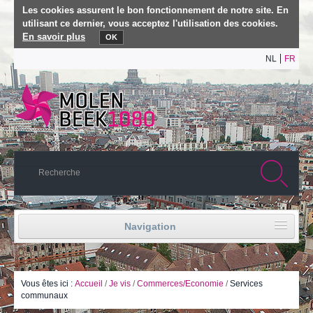
Les cookies assurent le bon fonctionnement de notre site. En
utilisant ce dernier, vous acceptez l'utilisation des cookies.
En savoir plus
OK
NL
FR
Navigation
Accueil
Vie politique
Vous êtes ici :
Accueil
/
Je vis
/
Commerces/Economie
/
Services
communaux