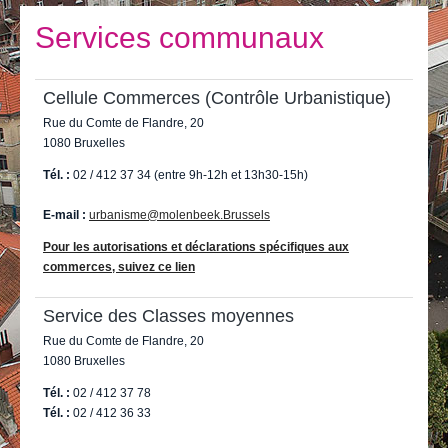
Je vis
Services communaux
Je visite
Publications
Cellule Commerces (Contrôle Urbanistique)
Rue du Comte de Flandre, 20
Actualités
1080 Bruxelles
E-guichet / Prendre RDV
Tél. :
02 / 412 37 34 (entre 9h-12h et 13h30-15h)
Actualités
E-mail :
urbanisme@molenbeek.Brussels
Pour les autorisations et déclarations spécifiques aux
commerces, suivez ce lien
Service des Classes moyennes
Rue du Comte de Flandre, 20
1080 Bruxelles
Tél. :
02 / 412 37 78
Tél. :
02 / 412 36 33