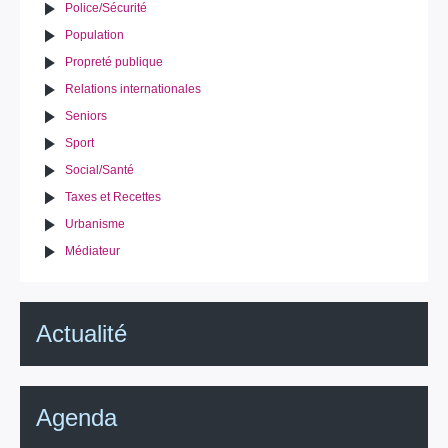
Police/Sécurité
Population
Propreté publique
Relations internationales
Seniors
Sport
Social/Santé
Taxes et Recettes
Urbanisme
Médiateur
Actualité
Agenda