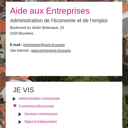
Je vis
Aide aux Entreprises
Je visite
Administration de l’économie et de l’emploi
Publications
Boulevard du Jardin Botanique, 20
1035 Bruxelles
Actualités
E-mail :
primespme@sprb.brussels
E-guichet / Prendre RDV
Site Internet :
www.primespme.brussels
Actualités
Actions
Imprimer
Envoyer cette page
sur
le
JE VIS
document
Administration communale
Commerces/Economie
Services communaux
Statut d’indépendant