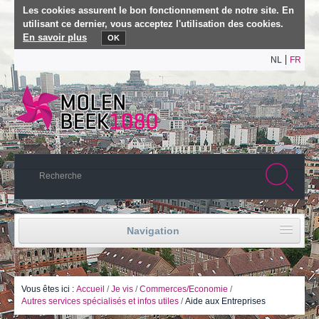
Les cookies assurent le bon fonctionnement de notre site. En
utilisant ce dernier, vous acceptez l'utilisation des cookies.
En savoir plus
OK
NL
FR
Navigation
Accueil
Vie politique
Vous êtes ici :
Accueil
/
Je vis
/
Commerces/Economie
/
Autres services spécialisés et infos utiles
/
Aide aux Entreprises