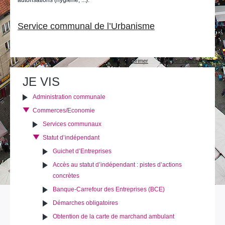
autorisations (hygiène, ...).
Service communal de l’Urbanisme
Actions
Imprimer
Envoyer cette page
sur
le
JE VIS
document
Administration communale
Commerces/Economie
Services communaux
Statut d’indépendant
Guichet d’Entreprises
Accès au statut d’indépendant : pistes d’actions
concrètes
Banque-Carrefour des Entreprises (BCE)
Démarches obligatoires
Obtention de la carte de marchand ambulant