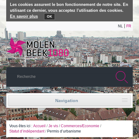
Les cookies assurent le bon fonctionnement de notre site. En
utilisant ce dernier, vous acceptez l'utilisation des cookies.
En savoir plus
OK
NL
FR
Navigation
Accueil
Vie politique
Vous êtes ici :
Accueil
/
Je vis
/
Commerces/Economie
/
Statut d’indépendant
/
Permis d’urbanisme