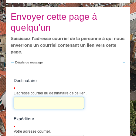
Je vis
Je visite
Envoyer cette page à
quelqu'un
Publications
Saisissez l'adresse courriel de la personne à qui nous
Actualités
enverrons un courriel contenant un lien vers cette
page.
E-guichet / Prendre RDV
Détails du message
Actualités
Destinataire
(Requis)
L'adresse courriel du destinataire de ce lien.
Expéditeur
(Requis)
Votre adresse courriel.