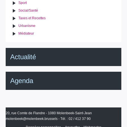
Sport
Social/Santé
Taxes et Recettes
Urbanisme
Médiateur
Actualité
Agenda
20, rue Comte de Flandre - 1080 Molenbeek-Saint-Jean
molenbeek@molenbeek.brussels
- Tél. : 02 / 412 37 90