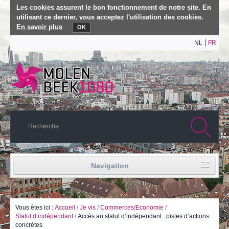
Les cookies assurent le bon fonctionnement de notre site. En
utilisant ce dernier, vous acceptez l'utilisation des cookies.
En savoir plus
OK
NL
FR
Navigation
Accueil
Vie politique
Vous êtes ici :
Accueil
/
Je vis
/
Commerces/Economie
/
Statut d’indépendant
/
Accès au statut d’indépendant : pistes d’actions
concrètes