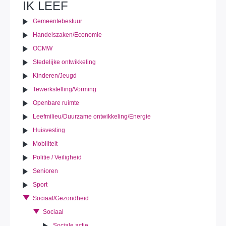
IK LEEF
Gemeentebestuur
Handelszaken/Economie
OCMW
Stedelijke ontwikkeling
Kinderen/Jeugd
Tewerkstelling/Vorming
Openbare ruimte
Leefmilieu/Duurzame ontwikkeling/Energie
Huisvesting
Mobiliteit
Politie / Veiligheid
Senioren
Sport
Sociaal/Gezondheid
Sociaal
Sociale actie