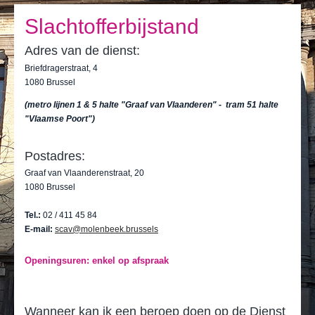
Ik leef
Slachtofferbijstand
Ik bezoek
Adres van de dienst:
Publicaties
Briefdragerstraat, 4
1080 Brussel
Actualiteiten
(metro lijnen 1 & 5 halte "Graaf van Vlaanderen" - tram 51 halte
E-loket / Afspraak maken
"Vlaamse Poort")
Actu
Postadres:
Graaf van Vlaanderenstraat, 20
1080 Brussel
Tel.:
02 / 411 45 84
E-mail:
scav@molenbeek.brussels
Openingsuren: enkel op afspraak
Wanneer kan ik een beroep doen op de Dienst