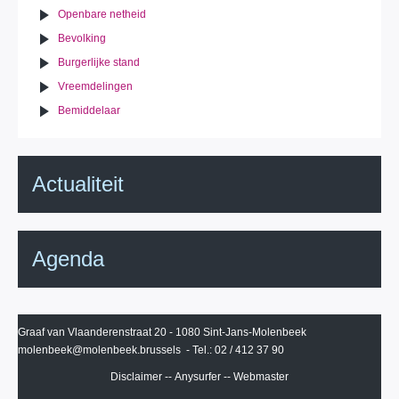
Openbare netheid
Bevolking
Burgerlijke stand
Vreemdelingen
Bemiddelaar
Actualiteit
Agenda
Graaf van Vlaanderenstraat 20 - 1080 Sint-Jans-Molenbeek
molenbeek@molenbeek.brussels
- Tel.: 02 / 412 37 90
Disclaimer
--
Anysurfer
--
Webmaster