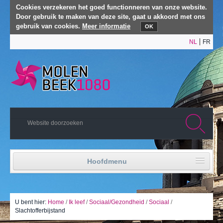
Cookies verzekeren het goed functionneren van onze website.
Door gebruik te maken van deze site, gaat u akkoord met ons
gebruik van cookies.
Meer informatie
OK
NL
FR
Hoofdmenu
Home
Politiek leven
U bent hier:
Home
/
Ik leef
/
Sociaal/Gezondheid
/
Sociaal
/
Slachtofferbijstand