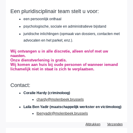
Een pluridisciplinair team stelt u voor:
een persoonlijk onthaal
psychologische, sociale en administratieve bijstand
juridische inlichtingen (opmaak van dossiers, contacten met
advocaten en het parket, enz.).
Wij ontvangen u
in alle discretie
, alleen en/of met uw
naasten.
Onze dienstverlening is
gratis
.
Wij komen
aan huis
bij oude personen of wanneer iemand
lichamelijk niet in staat is zich te verplaatsen.
Contact:
Coralie Hardy (criminoloog)
chardy@molenbeek.brussels
Laila Ben Yadir (maatschappelijk werkster en victimoloog)
lbenyadir@molenbeek.brussels
Document
Afdrukken
Verzenden
acties