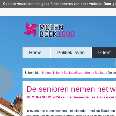
Cookies verzekeren het goed functionneren van onze website. Door ge
Home
Politiek leven
Ik leef
U bent hier:
Home
/
Ik leef
/
Sociaal/Gezondheid
/
Sociaal
/
De se
De senioren nemen het w
MEMORANDUM 2024 van de Gemeentelijke Adviesraad 
In overleg en samenwerking met zijn leden heeft de Raad 
senioren van de gemeente graag zouden zien in de politieke 