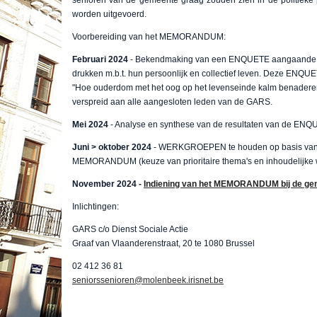
worden uitgevoerd.
Voorbereiding van het MEMORANDUM:
Februari 2024
- Bekendmaking van een ENQUETE aangaande de
drukken m.b.t. hun persoonlijk en collectief leven. Deze ENQU
"Hoe ouderdom met het oog op het levenseinde kalm benaderen” 
verspreid aan alle aangesloten leden van de GARS.
Mei 2024
- Analyse en synthese van de resultaten van de EN
Juni > oktober 2024
- WERKGROEPEN te houden op basis van d
MEMORANDUM (keuze van prioritaire thema's en inhoudelijke
November 2024 -
Indiening van het MEMORANDUM bij de gemee
Inlichtingen:
GARS c/o Dienst Sociale Actie
Graaf van Vlaanderenstraat, 20 te 1080 Brussel
02 412 36 81
seniorssenioren@molenbeek.irisnet.be