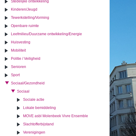
Stedelijke ontwikkeling
Kinderen/Jeugd
Tewerkstelling/Vorming
Openbare ruimte
Leefmilieu/Duurzame ontwikkeling/Energie
Huisvesting
Mobiliteit
Politie / Veiligheid
Senioren
Sport
Sociaal/Gezondheid
Sociaal
Sociale actie
Lokale bemiddeling
MOVE asbl Molenbeek Vivre Ensemble
Slachtofferbijstand
Verenigingen