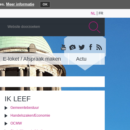
es.
Meer informatie
OK
NL
FR
E-loket / Afspraak maken
Actu
IK LEEF
Gemeentebestuur
Handelszaken/Economie
OCMW