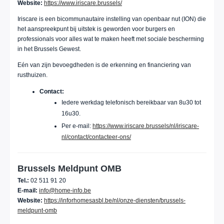
Website:
https://www.iriscare.brussels/
Iriscare is een bicommunautaire instelling van openbaar nut (ION) die
het aanspreekpunt bij uitstek is geworden voor burgers en
professionals voor alles wat te maken heeft met sociale bescherming
in het Brussels Gewest.
Eén van zijn bevoegdheden is de erkenning en financiering van
rusthuizen.
Contact:
Iedere werkdag telefonisch bereikbaar van 8u30 tot
16u30.
Per e-mail:
https://www.iriscare.brussels/nl/iriscare-
nl/contact/contacteer-ons/
Brussels Meldpunt OMB
Tel.:
02 511 91 20
E-mail:
info@home-info.be
Website:
https://inforhomesasbl.be/nl/onze-diensten/brussels-
meldpunt-omb