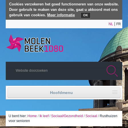
Cookies verzekeren het goed functionneren van onze website.
Door gebruik te maken van deze site, gaat u akkoord met ons
gebruik van cookies.
Meer informatie
OK
NL
FR
Hoofdmenu
Home
Politiek leven
U bent hier:
Home
/
Ik leef
/
Sociaal/Gezondheid
/
Sociaal
/
Rusthuizen
voor senioren