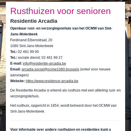
Ik leef
Rusthuizen voor senioren
Ik bezoek
Residentie Arcadia
Publicaties
Openbaar rust- en verzorgingstehuis van het OCMW van Sint-
Jans-Molenbeek
Actualiteiten
Ferdinand Elbersstraat, 20
1080 Sint-Jans-Molenbeek
E-loket / Afspraak maken
Tel.:
02 481 99 00
Tel.:
sociale dienst: 02 481 99 27
Actu
E-mail:
info@residentie-arcadia.be
Email:
arcadia.social@ocmw1080.brussels
(enkel voor nieuwe
aanvragen)
Website:
https://www.residence-arcadia.be
De Residentie Arcadia is erkend als rusthuis met een afdeling rust- en
verzorgingstehuis.
Het rusthuis, opgericht in 1854, wordt beheerd door het OCMW van
Sint-Jans-Molenbeek.
Voor informatie over andere rusthuizen en residenties kunt u