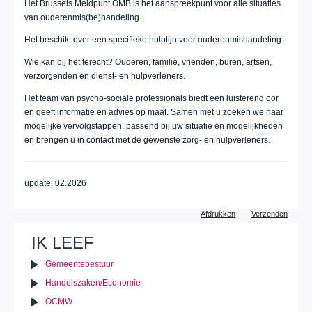
Het Brussels Meldpunt OMB is het aanspreekpunt voor alle situaties
van ouderenmis(be)handeling.
Het beschikt over een specifieke hulplijn voor ouderenmishandeling.
Wie kan bij het terecht? Ouderen, familie, vrienden, buren, artsen,
verzorgenden en dienst- en hulpverleners.
Het team van psycho-sociale professionals biedt een luisterend oor
en geeft informatie en advies op maat. Samen met u zoeken we naar
mogelijke vervolgstappen, passend bij uw situatie en mogelijkheden
en brengen u in contact met de gewenste zorg- en hulpverleners.
update: 02.2026
Document
Afdrukken
Verzenden
acties
IK LEEF
Gemeentebestuur
Handelszaken/Economie
OCMW