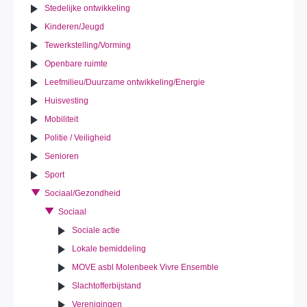
Stedelijke ontwikkeling
Kinderen/Jeugd
Tewerkstelling/Vorming
Openbare ruimte
Leefmilieu/Duurzame ontwikkeling/Energie
Huisvesting
Mobiliteit
Politie / Veiligheid
Senioren
Sport
Sociaal/Gezondheid
Sociaal
Sociale actie
Lokale bemiddeling
MOVE asbl Molenbeek Vivre Ensemble
Slachtofferbijstand
Verenigingen