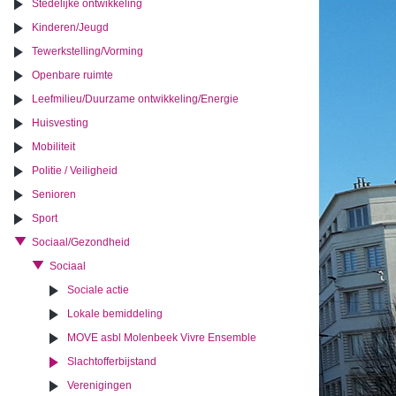
Stedelijke ontwikkeling
Kinderen/Jeugd
Tewerkstelling/Vorming
Openbare ruimte
Leefmilieu/Duurzame ontwikkeling/Energie
Huisvesting
Mobiliteit
Politie / Veiligheid
Senioren
Sport
Sociaal/Gezondheid
Sociaal
Sociale actie
Lokale bemiddeling
MOVE asbl Molenbeek Vivre Ensemble
Slachtofferbijstand
Verenigingen