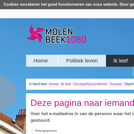
Cookies verzekeren het goed functionneren van onze website. Door ge
Home
Politiek leven
Ik leef
U bent hier:
Home
/
Ik leef
/
Sociaal/Gezondheid
/
Sociaal
/
Slacht
Deze pagina naar ieman
Voer het e-mailadres in van de persoon waar het
gestuurd.
Adresgegevens