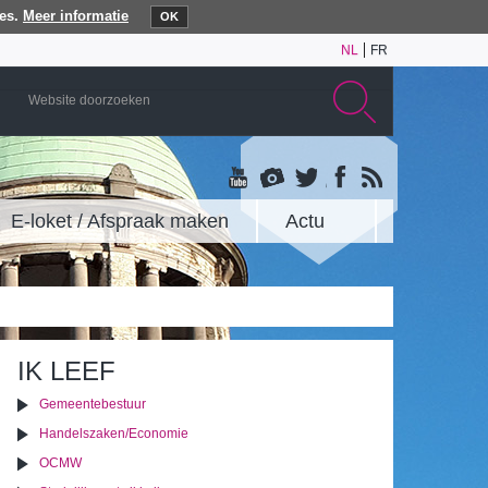
es.
Meer informatie
OK
NL
FR
E-loket / Afspraak maken
Actu
IK LEEF
Gemeentebestuur
Handelszaken/Economie
OCMW