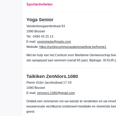
Sportactiviteiten
Yoga Senior
Vandenboogaerdestraat 93
1080 Brussel
Tel.: 0490 45 25 13
E-mail:
yoginimelie@mailo.com
Website:
https://centrecommunautairemaritime.be/home1
Met de hulp van het Centrum voor Maritieme Gemeenschap bied
zijn aangepast aan senioren (vanaf 65 jaar). Bijdrage: 30 EUR p
Taikiken ZenNiors.1080
Pierre Victor Jacobsstraat 17-19
1080 Brussel
E-mail:
zenniors.1080@gmail.com
Ontdek een zenmanier om uw welzijn te versterken en uw innerlij
eeuwenoude vechtkunst combineert meditatie en vloeiende bew
geest.