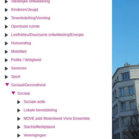
Stedelijke ontwikkeling
Kinderen/Jeugd
Tewerkstelling/Vorming
Openbare ruimte
Leefmilieu/Duurzame ontwikkeling/Energie
Huisvesting
Mobiliteit
Politie / Veiligheid
Senioren
Sport
Sociaal/Gezondheid
Sociaal
Sociale actie
Lokale bemiddeling
MOVE asbl Molenbeek Vivre Ensemble
Slachtofferbijstand
Verenigingen