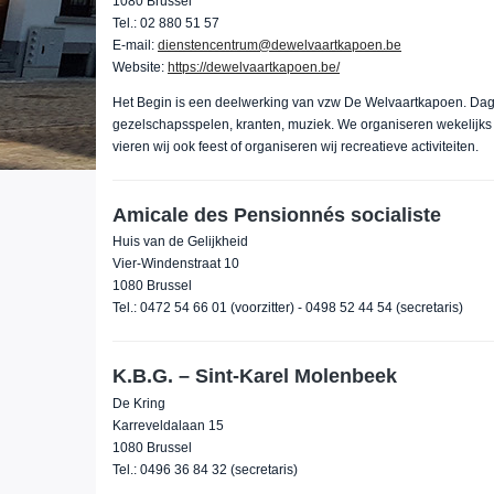
1080 Brussel
Tel.: 02 880 51 57
E-mail:
dienstencentrum@dewelvaartkapoen.be
Website:
https://dewelvaartkapoen.be/
Het Begin is een deelwerking van vzw De Welvaartkapoen. Dage
gezelschapsspelen, kranten, muziek. We organiseren wekelijks
vieren wij ook feest of organiseren wij recreatieve activiteiten.
Amicale des Pensionnés socialiste
Huis van de Gelijkheid
Vier-Windenstraat 10
1080 Brussel
Tel.: 0472 54 66 01 (voorzitter) - 0498 52 44 54 (secretaris)
K.B.G. – Sint-Karel Molenbeek
De Kring
Karreveldalaan 15
1080 Brussel
Tel.: 0496 36 84 32 (secretaris)