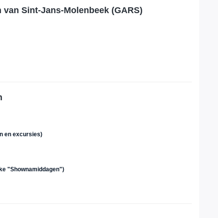
n van Sint-Jans-Molenbeek (GARS)
n
en en excursies)
lijke "Shownamiddagen")