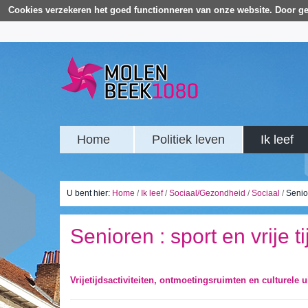
Cookies verzekeren het goed functionneren van onze website. Door ge
Home
Politiek leven
Ik leef
U bent hier:
Home
/
Ik leef
/
Sociaal/Gezondheid
/
Sociaal
/
Senior
Senioren : sport en vrije ti
Vrijetijdsactiviteiten, ontmoetingsruimten en culturele u