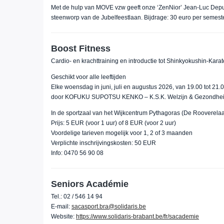
Met de hulp van MOVE vzw geeft onze ‘ZenNior’ Jean-Luc Depuy
steenworp van de Jubelfeestlaan. Bijdrage: 30 euro per semeste
Boost Fitness
Cardio- en krachttraining en introductie tot Shinkyokushin-Karat
Geschikt voor alle leeftijden
Elke woensdag in juni, juli en augustus 2026, van 19.00 tot 21.
door KOFUKU SUPOTSU KENKO – K.S.K. Welzijn & Gezondhei
In de sportzaal van het Wijkcentrum Pythagoras (De Rooverelaan
Prijs: 5 EUR (voor 1 uur) of 8 EUR (voor 2 uur)
Voordelige tarieven mogelijk voor 1, 2 of 3 maanden
Verplichte inschrijvingskosten: 50 EUR
Info: 0470 56 90 08
Seniors Académie
Tel.: 02 / 546 14 94
E-mail:
sacasport.bra@solidaris.be
Website:
https://www.solidaris-brabant.be/fr/sacademie