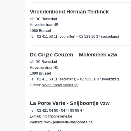
Vriendenbond Herman Teirlinck
c/o DC Randstad
Hovenierstraat 45
1080 Brussel
Tel.: 02 411 53 11 (voorzitter) – 02 523 16 37 (secretaris)
De Grijze Geuzen – Molenbeek vzw
c/o DC Randstad
Hovenierstraat 45
1080 Brussel
Tel.: 02 411 53 11 (secretaris) – 02 523 16 37 (voorzitter)
E-mail:
hvvbrussel@skynet.be
La Porte Verte - Snijboontje vzw
Tel.: 02 421 04 80 - 0477 99 98 47
E-mail:
info@porteverte.be
Website:
www.porteverte-snijboontje.be