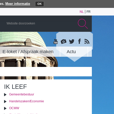
es.
Meer informatie
OK
NL
FR
E-loket / Afspraak maken
Actu
IK LEEF
Gemeentebestuur
Handelszaken/Economie
OCMW