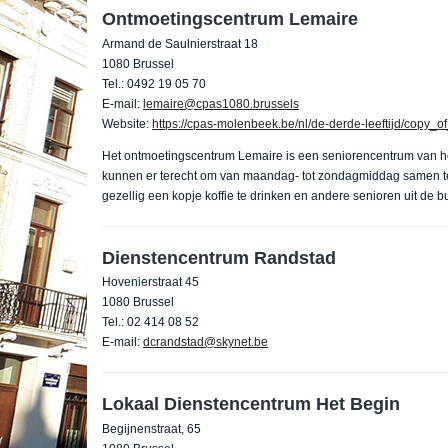
Ontmoetingscentrum Lemaire
Armand de Saulnierstraat 18
1080 Brussel
Tel.: 0492 19 05 70
E-mail:
lemaire@cpas1080.brussels
Website:
https://cpas-molenbeek.be/nl/de-derde-leeftijd/copy_
Het ontmoetingscentrum Lemaire is een seniorencentrum van
kunnen er terecht om van maandag- tot zondagmiddag samen te
gezellig een kopje koffie te drinken en andere senioren uit de b
Dienstencentrum Randstad
Hovenierstraat 45
1080 Brussel
Tel.: 02 414 08 52
E-mail:
dcrandstad@skynet.be
Lokaal Dienstencentrum Het Begin
Begijnenstraat, 65