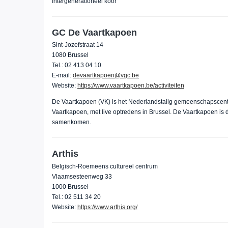
Intergenerationeel koor
GC De Vaartkapoen
Sint-Jozefstraat 14
1080 Brussel
Tel.: 02 413 04 10
E-mail:
devaartkapoen@vgc.be
Website:
https://www.vaartkapoen.be/activiteiten
De Vaartkapoen (VK) is het Nederlandstalig gemeenschapscent
Vaartkapoen, met live optredens in Brussel. De Vaartkapoen i
samenkomen.
Arthis
Belgisch-Roemeens cultureel centrum
Vlaamsesteenweg 33
1000 Brussel
Tel.: 02 511 34 20
Website:
https://www.arthis.org/