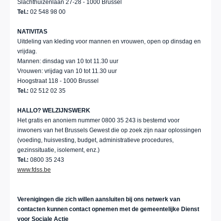
Slachthuizenlaan 27-28 - 1000 Brussel
Tel.:
02 548 98 00
NATIVITAS
Uitdeling van kleding voor mannen en vrouwen, open op dinsdag en
vrijdag.
Mannen: dinsdag van 10 tot 11.30 uur
Vrouwen: vrijdag van 10 tot 11.30 uur
Hoogstraat 118 - 1000 Brussel
Tel.:
02 512 02 35
HALLO? WELZIJNSWERK
Het gratis en anoniem nummer 0800 35 243 is bestemd voor
inwoners van het Brussels Gewest die op zoek zijn naar oplossingen
(voeding, huisvesting, budget, administratieve procedures,
gezinssituatie, isolement, enz.)
Tel.:
0800 35 243
www.fdss.be
Verenigingen die zich willen aansluiten bij ons netwerk van
contacten kunnen contact opnemen met de gemeentelijke Dienst
voor Sociale Actie