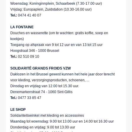
Woensdag: Koninginnplein, Schaarbeek (7.30-17.00 uur)
Vrijdag: Europaplein, Zuidstation (10.30-16.00 uur)
Tel.:
0474 41 40 07
LA FONTAINE
Douches en wasserette (om te wachten: gratis koffie, soep en
koekjes)
Toegang op afspraak van 9 tot 12 uur en van 13 tot 15 uur
Hoogstraat 346 - 1000 Brussel
Tel.:
02 510 09 10
SOLIDARITÉ GRANDS FROIDS VZW
Daklozen in het Brussel gewest kunnen het hele jaar door terecht
voor kleding, verzorgingsproducten, schoenen, ...
Dinsdag en vrijdag van 12.00 tot 15.30 uur.
Denemarkenstraat 74 - 1060 Sint-Gillis
Tel.:
0477 33 85 47
LE SHOP
Solidariteitswinkel met kleding en accessoires
Maandag tot woensdag: 9.00 tot 13.00 uur en 14.00 tot 16.30 uur
Donderdag en vrijdag: 9.00 tot 13.00 uur