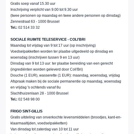
Gratis soep vanaf 15.30 uur
Inschrijving verplicht van 9.00 tot 9.30 uur
(twee personen op maandag en twee andere personen op dinsdag)
Zennestraat 63 - 1000 Brussel
Tel.:
02 514 33 32
SOCIALE RUIMTE TELESERVICE - COLI'BRI
Maandag tot vrijdag van 9 tot 17 uur (op inschrijving)
Voedselpakketten worden ter plaatse uitgedeeld op dinsdag en
woensdag (inschrijven tussen 9 en 13 uur)
Dinsdag van 9 tot 13 uur: ter plaatse bereiding van een gerecht
(ingrediënten worden geleverd door Coli'Bri)
Douche (1 EUR), wasserette (1 EUR): maandag, woensdag, vrijdag
Afspraak maken bij de sociale permanentie op maandag, woensdag
en vrijdag 's ochtends vanaf 8u
Slachthuizenlaan 28 - 1000 Brussel
Tel.:
02 548 98 00
FRIGO SINT-GILLIS
Gratis uitdeling van onverkochte levensmiddelen (broodjes, kant-en-
klaarmaaltijden, voedselpakketten)
Van dinsdag tot zaterdag van 10 tot 11 uur