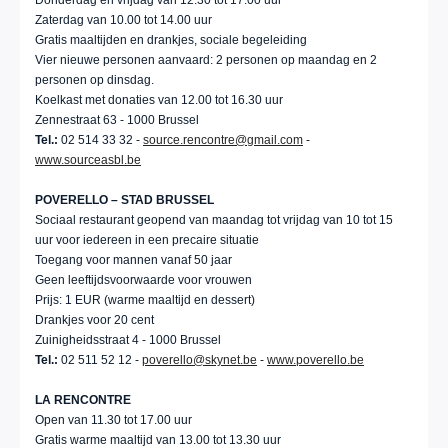
Donderdag en vrijdag van 12.30 tot 17.00 uur
Zaterdag van 10.00 tot 14.00 uur
Gratis maaltijden en drankjes, sociale begeleiding
Vier nieuwe personen aanvaard: 2 personen op maandag en 2
personen op dinsdag.
Koelkast met donaties van 12.00 tot 16.30 uur
Zennestraat 63 - 1000 Brussel
Tel.:
02 514 33 32 -
source.rencontre@gmail.com
-
www.sourceasbl.be
POVERELLO – STAD BRUSSEL
Sociaal restaurant geopend van maandag tot vrijdag van 10 tot 15
uur voor iedereen in een precaire situatie
Toegang voor mannen vanaf 50 jaar
Geen leeftijdsvoorwaarde voor vrouwen
Prijs: 1 EUR (warme maaltijd en dessert)
Drankjes voor 20 cent
Zuinigheidsstraat 4 - 1000 Brussel
Tel.:
02 511 52 12 -
poverello@skynet.be
-
www.poverello.be
LA RENCONTRE
Open van 11.30 tot 17.00 uur
Gratis warme maaltijd van 13.00 tot 13.30 uur