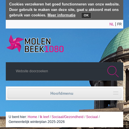
Cookies verzekeren het goed functionneren van onze website.
Door gebruik te maken van deze site, gaat u akkoord met ons
gebruik van cookies.
Meer informatie
OK
NL
FR
Hoofdmenu
Home
Politiek leven
U bent hier:
Home
/
Ik leef
/
Sociaal/Gezondheid
/
Sociaal
/
Gemeentelijk winterplan 2025-2026