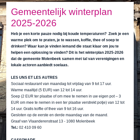
Ik leef
Gemeentelijk winterplan
Ik bezoek
2025-2026
Publicaties
Heb je een korte pauze nodig bij koude temperaturen? Zoek je een
Actualiteiten
warme plek om te praten, je te wassen, koffie, thee of soep te
drinken? Waar kan je vinden iemand die staat klaar om jou te
E-loket / Afspraak maken
helpen een oplossing te vinden? Dit is het winterplan 2025-2026
dat de gemeente Molenbeek samen met tal van verenigingen en
lokale actoren aanbiedt soelaas.
Actu
LES UNS ET LES AUTRES
Sociaal restaurant van maandag tot vrijdag van 9 tot 17 uur.
Warme maaltijd (5 EUR) van 12 tot 14 uur.
Soep (2 EUR ter plaatse of om mee te nemen in uw eigen pot – 3
EUR om mee te nemen in een ter plaatse verstrekt potje) van 12 tot
14 uur. Gratis koffie of thee van 9 tot 16 uur.
Gesloten op de eerste en derde maandag van de maand.
Graaf van Vlaanderenstraat 13 - 1080 Molenbeek
Tel.:
02 410 09 60