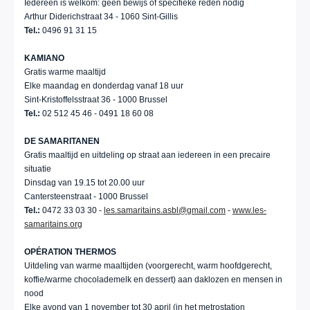
Iedereen is welkom: geen bewijs of specifieke reden nodig
Arthur Diderichstraat 34 - 1060 Sint-Gillis
Tel.:
0496 91 31 15
KAMIANO
Gratis warme maaltijd
Elke maandag en donderdag vanaf 18 uur
Sint-Kristoffelsstraat 36 - 1000 Brussel
Tel.:
02 512 45 46 - 0491 18 60 08
DE SAMARITANEN
Gratis maaltijd en uitdeling op straat aan iedereen in een precaire
situatie
Dinsdag van 19.15 tot 20.00 uur
Cantersteenstraat - 1000 Brussel
Tel.:
0472 33 03 30 -
les.samaritains.asbl@gmail.com
-
www.les-
samaritains.org
OPÉRATION THERMOS
Uitdeling van warme maaltijden (voorgerecht, warm hoofdgerecht,
koffie/warme chocolademelk en dessert) aan daklozen en mensen in
nood
Elke avond van 1 november tot 30 april (in het metrostation