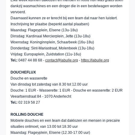
Elke week kunnen daklozen en mensen in nood hun was gratis doen
dankzij wasmachines en een droger die in een bestelwagen worden
vervoerd.
Daarnaast kunnen ze er terecht bij een team dat naar hen luistert.
Inschrijving ter plaatse (beperkt aantal plaatsen)
Maandag: Flageyplein, Elsene (13u-18u)
Dinsdag: Kardinaal Mercierplein, Jette (13u-18u)
Woensdag: Koninginnplein, Schaarbeek (16u-18u)
Donderdag: Sint-Mariastraat, Molenbeek (13u-18u)
Vrijdag: Europaplein, Zuidstation (11u-16u)
Tel.:
0487 44 88 68 -
contact@labulle.org
-
https://labulle.org
DOUCHEFLUX
Douche en wasserette
Van dinsdag tot zaterdag van 8.30 tot 12.00 uur
Douche: 1 EUR - Wasserette: 1 EUR - Douche en wasserette: 2 EUR
Veeartsenstraat 84 - 1070 Anderlecht
Tel.:
02 319 58 27
ROLLING DOUCHE
Mobiele douches en een team dat daklozen en mensen in precaire
situaties ontmoet, van 13.00 tot 18.30 uur
Maandag: Flageyplein, Elsene (12.30-17.00 uur)