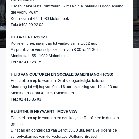
CASSONADE
Het solidaire restaurant waar uw maaltijd al betaald is door iemand
die voor u kwam.
Kortrijkstraat 47 - 1080 Molenbeek
Tel.:
0493 09 22 03
DE GROENE POORT
Koffie en thee: maandag tot vrijdag van 9 tot 12 uur.
Afspraak voor voedselpakketten: van 8.30 tot 11.30 uur.
Meninstraat 55 - 1080 Molenbeek
Tel.:
02 410 28 15
HUIS VAN CULTUREN EN SOCIALE SAMENHANG (HCSS)
Een plek om op te warmen. Gratis toegankelijke toiletten.
Maandag tot vrijdag van 9 tot 16 uur - zaterdag van 10 tot 13 uur.
Mommaertsstraat 4 - 1080 Molenbeek.
Tel.:
02 415 86 03.
BUURTHUIS HEYVAERT - MOVE VZW
Een plek om op te warmen en een kopje koffie of thee te drinken
(gratis)
Dinsdag en donderdag van 14 tot 15.30 uur, behalve tijdens de
schoolvakanties van de Federatie Wallonië-Brussel